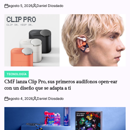
agosto 5, 2026
Daniel Diosdado
on
Posted
by
TECNOLOGÍA
POSTED
IN
CMF lanza Clip Pro, sus primeros audífonos open-ear
con un diseño que se adapta a ti
agosto 4, 2026
Daniel Diosdado
on
Posted
by