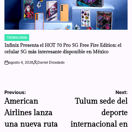
TECNOLOGÍA
POSTED
IN
Infinix Presenta el HOT 70 Pro 5G Free Fire Edition: el
celular 5G más interesante disponible en México
agosto 4, 2026
Daniel Diosdado
on
Posted
by
Navegación
Previous:
Next:
American
Tulum sede del
de
Airlines lanza
deporte
entradas
una nueva ruta
internacional en