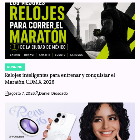
RUNNING
POSTED
IN
Relojes inteligentes para entrenar y conquistar el
Maratón CDMX 2026
agosto 7, 2026
Daniel Diosdado
on
Posted
by