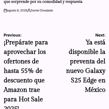
que sorprende por su comodidad y respuesta
agosto 6, 2026
Daniel Diosdado
on
Posted
by
Navegación
Previous:
Next:
¡Prepárate para
Ya está
de
aprovechar los
disponible la
entradas
ofertones de
preventa del
hasta 55% de
nuevo Galaxy
descuento que
S25 Edge en
Amazon trae
México
para Hot Sale