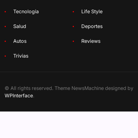
Tecnología
Life Style
Salud
Deportes
Autos
Reviews
Trivias
© All rights reserved. Theme NewsMachine designed by
WPInterface
.