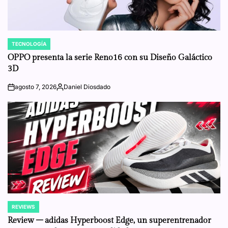
TECNOLOGÍA
POSTED
IN
OPPO presenta la serie Reno16 con su Diseño Galáctico
3D
agosto 7, 2026
Daniel Diosdado
on
Posted
by
REVIEWS
POSTED
IN
Review – adidas Hyperboost Edge, un superentrenador