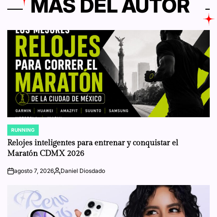
MÁS DEL AUTOR
RUNNING
POSTED
IN
Relojes inteligentes para entrenar y conquistar el
Maratón CDMX 2026
agosto 7, 2026
Daniel Diosdado
on
Posted
by