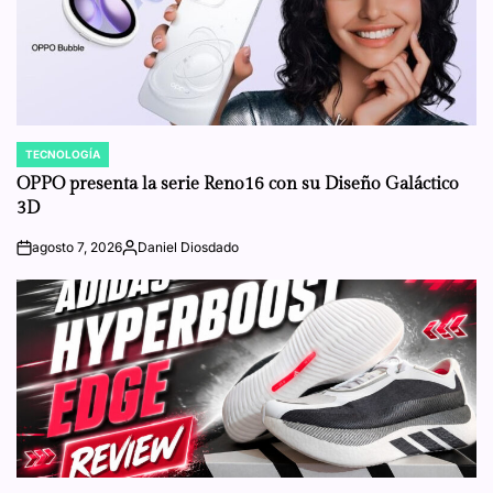
TECNOLOGÍA
POSTED
IN
OPPO presenta la serie Reno16 con su Diseño Galáctico
3D
agosto 7, 2026
Daniel Diosdado
on
Posted
by