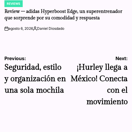
REVIEWS
POSTED
IN
Review – adidas Hyperboost Edge, un superentrenador
que sorprende por su comodidad y respuesta
agosto 6, 2026
Daniel Diosdado
on
Posted
by
Navegación
Previous:
Next:
Seguridad, estilo
¡Hurley llega a
de
y organización en
México! Conecta
entradas
una sola mochila
con el
movimiento