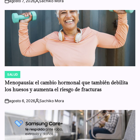
agosto 7, 2026
Sachiko Mora
on
Posted
by
SALUD
POSTED
IN
Menopausia: el cambio hormonal que también debilita
los huesos y aumenta el riesgo de fracturas
agosto 6, 2026
Sachiko Mora
on
Posted
by