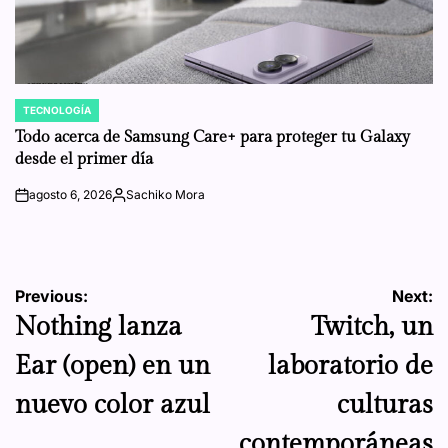
TECNOLOGÍA
POSTED
IN
Todo acerca de Samsung Care+ para proteger tu Galaxy
desde el primer día
agosto 6, 2026
Sachiko Mora
on
Posted
by
Navegación
Previous:
Next:
Nothing lanza
Twitch, un
de
Ear (open) en un
laboratorio de
entradas
nuevo color azul
culturas
contemporáneas