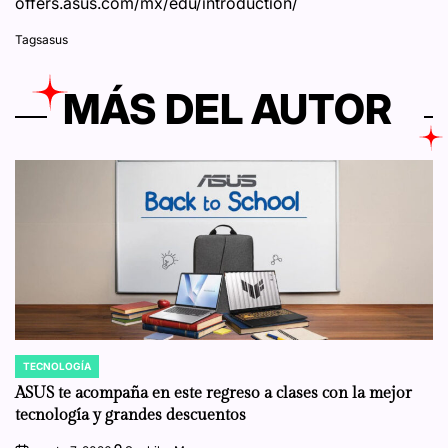
offers.asus.com/mx/edu/introduction/
Tags
asus
MÁS DEL AUTOR
TECNOLOGÍA
POSTED
IN
ASUS te acompaña en este regreso a clases con la mejor
tecnología y grandes descuentos