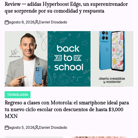
IN
Review – adidas Hyperboost Edge, un superentrenador
que sorprende por su comodidad y respuesta
agosto 6, 2026
Daniel Diosdado
on
Posted
by
TECNOLOGÍA
POSTED
IN
Regreso a clases con Motorola: el smartphone ideal para
tu nuevo ciclo escolar con descuentos de hasta $3,000
MXN
agosto 5, 2026
Daniel Diosdado
on
Posted
by