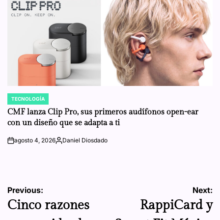
TECNOLOGÍA
POSTED
IN
CMF lanza Clip Pro, sus primeros audífonos open-ear
con un diseño que se adapta a ti
agosto 4, 2026
Daniel Diosdado
on
Posted
by
Navegación
Previous:
Next:
Cinco razones
RappiCard y
de