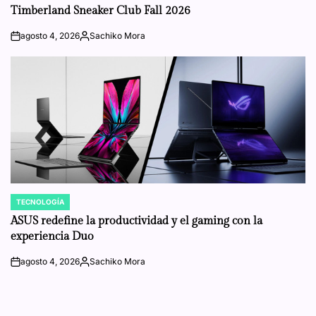
IN
Timberland Sneaker Club Fall 2026
agosto 4, 2026
Sachiko Mora
on
Posted
by
TECNOLOGÍA
POSTED
IN
ASUS redefine la productividad y el gaming con la
experiencia Duo
agosto 4, 2026
Sachiko Mora
on
Posted
by