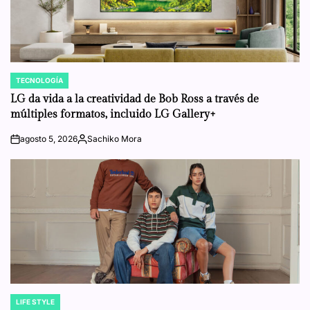
TECNOLOGÍA
POSTED
IN
LG da vida a la creatividad de Bob Ross a través de
múltiples formatos, incluido LG Gallery+
agosto 5, 2026
Sachiko Mora
on
Posted
by
LIFE STYLE
POSTED