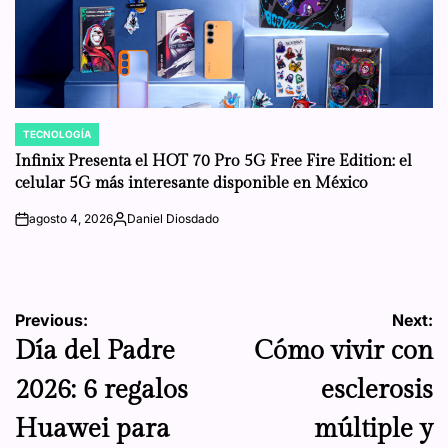
TECNOLOGÍA
POSTED
IN
Infinix Presenta el HOT 70 Pro 5G Free Fire Edition: el
celular 5G más interesante disponible en México
agosto 4, 2026
Daniel Diosdado
on
Posted
by
Navegación
Previous:
Next:
Día del Padre
Cómo vivir con
de
2026: 6 regalos
esclerosis
entradas
Huawei para
múltiple y