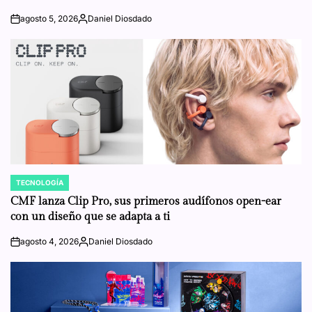
agosto 5, 2026
Daniel Diosdado
on
Posted
by
TECNOLOGÍA
POSTED
IN
CMF lanza Clip Pro, sus primeros audífonos open-ear
con un diseño que se adapta a ti
agosto 4, 2026
Daniel Diosdado
on
Posted
by