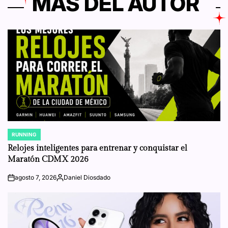
MÁS DEL AUTOR
RUNNING
POSTED
IN
Relojes inteligentes para entrenar y conquistar el
Maratón CDMX 2026
agosto 7, 2026
Daniel Diosdado
on
Posted
by