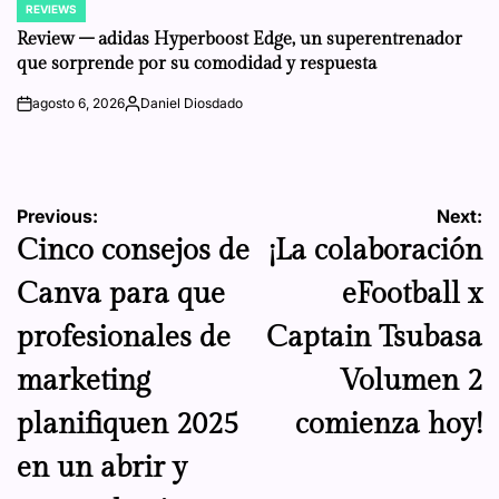
REVIEWS
POSTED
IN
Review – adidas Hyperboost Edge, un superentrenador
que sorprende por su comodidad y respuesta
agosto 6, 2026
Daniel Diosdado
on
Posted
by
Navegación
Previous:
Next:
Cinco consejos de
¡La colaboración
de
Canva para que
eFootball x
entradas
profesionales de
Captain Tsubasa
marketing
Volumen 2
planifiquen 2025
comienza hoy!
en un abrir y