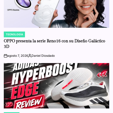
TECNOLOGÍA
POSTED
IN
OPPO presenta la serie Reno16 con su Diseño Galáctico
3D
agosto 7, 2026
Daniel Diosdado
on
Posted
by