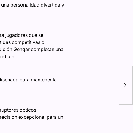
 una personalidad divertida y
ara jugadores que se
rtidas competitivas o
Edición Gengar completan una
ndible.
Nav
Nav
 diseñada para mantener la
del
6ta
ruptores ópticos
precisión excepcional para un