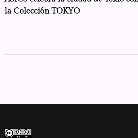
de
la Colección TOKYO
entradas