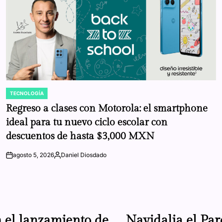
TECNOLOGÍA
POSTED
IN
Regreso a clases con Motorola: el smartphone
ideal para tu nuevo ciclo escolar con
descuentos de hasta $3,000 MXN
agosto 5, 2026
Daniel Diosdado
on
Posted
by
n el lanzamiento de
Navidalia el Pa