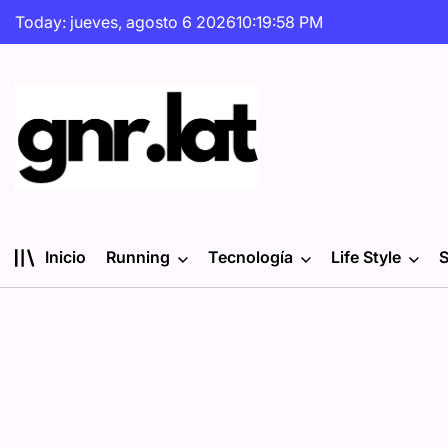
Skip
Today: jueves, agosto 6 2026
10
:
19
:
59
PM
to
content
gnr.lat
Inicio
Running
Tecnología
Life Style
S