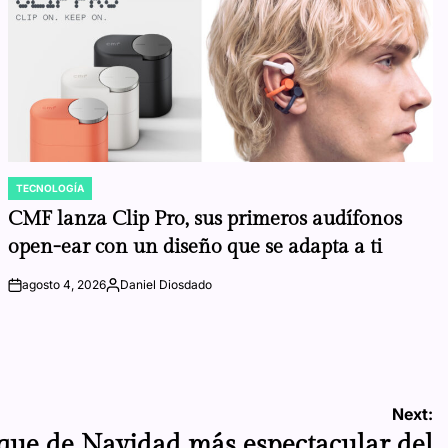
TECNOLOGÍA
POSTED
IN
CMF lanza Clip Pro, sus primeros audífonos
open-ear con un diseño que se adapta a ti
agosto 4, 2026
Daniel Diosdado
on
Posted
by
Next:
rque de Navidad más espectacular del