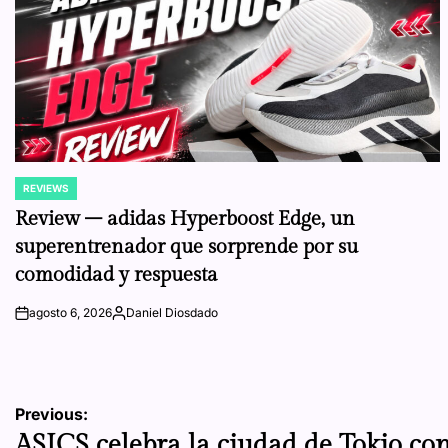
REVIEWS
POSTED
IN
Review – adidas Hyperboost Edge, un
superentrenador que sorprende por su
comodidad y respuesta
agosto 6, 2026
Daniel Diosdado
on
Posted
by
Navegación
Previous:
ASICS celebra la ciudad de Tokio co