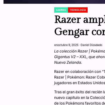
GAMING
TECNOLOGÍA
POSTED
IN
Razer ampl
Gengar con
on
octubre 9, 2025
Daniel Diosdado
La colección Razer | Pokémon
Gigantus V2 – XXL, que ahora
Nueva Zelanda.
Razer en colaboración con “T
Razer | Pokémon: Razer Cobra
jugadores en Estados Unidos,
Tras el gran éxito del recié
nuevo capítulo en la Colecci
de los Pokémons favoritos de