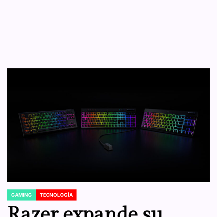
GAMING
TECNOLOGÍA
POSTED
IN
Razer expande su