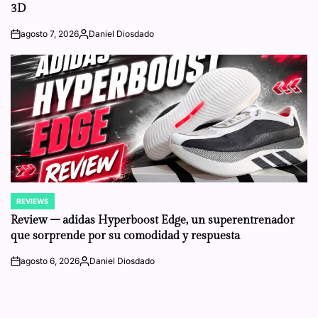
3D
agosto 7, 2026
Daniel Diosdado
on
Posted
by
REVIEWS
POSTED
IN
Review – adidas Hyperboost Edge, un superentrenador
que sorprende por su comodidad y respuesta
agosto 6, 2026
Daniel Diosdado
on
Posted
by