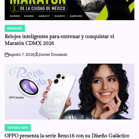
RUNNING
POSTED
IN
Relojes inteligentes para entrenar y conquistar el
Maratón CDMX 2026
agosto 7, 2026
Daniel Diosdado
on
Posted
by
TECNOLOGÍA
POSTED
IN
OPPO presenta la serie Reno16 con su Diseño Galáctico