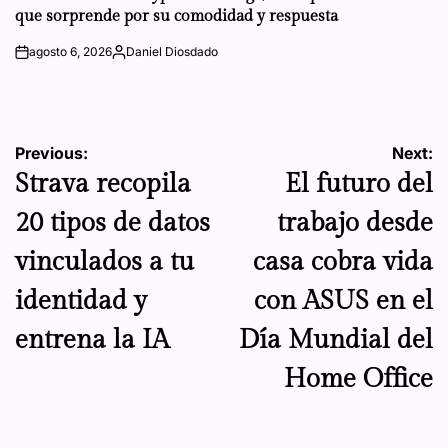
que sorprende por su comodidad y respuesta
agosto 6, 2026
Daniel Diosdado
on
Posted
by
Navegación
Previous:
Next:
Strava recopila
El futuro del
de
20 tipos de datos
trabajo desde
entradas
vinculados a tu
casa cobra vida
identidad y
con ASUS en el
entrena la IA
Día Mundial del
Home Office