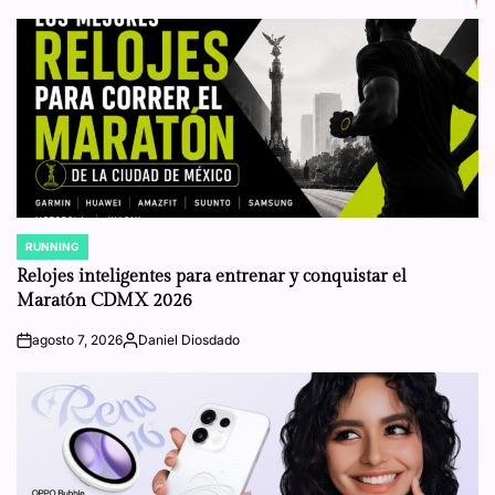
RUNNING
POSTED
IN
Relojes inteligentes para entrenar y conquistar el
Maratón CDMX 2026
agosto 7, 2026
Daniel Diosdado
on
Posted
by