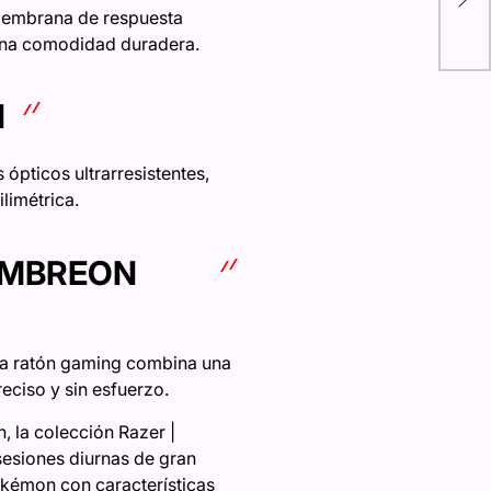
-membrana de respuesta
Ciu
una comodidad duradera.
N
 ópticos ultrarresistentes,
limétrica.
 UMBREON
ara ratón gaming combina una
reciso y sin esfuerzo.
, la colección Razer |
esiones diurnas de gran
okémon con características