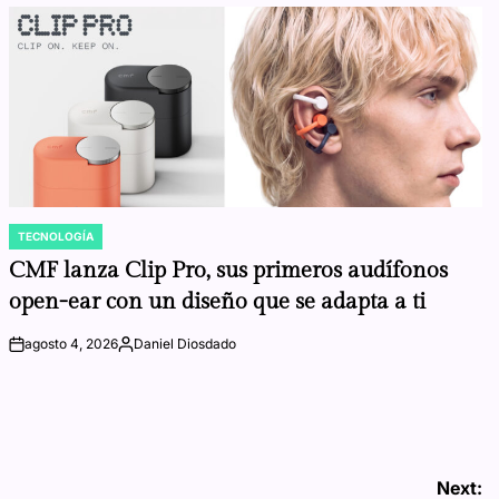
TECNOLOGÍA
POSTED
IN
CMF lanza Clip Pro, sus primeros audífonos
open-ear con un diseño que se adapta a ti
agosto 4, 2026
Daniel Diosdado
on
Posted
by
Next: