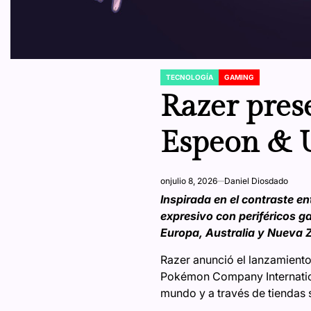
TECNOLOGÍA
GAMING
POSTED
IN
Razer pres
Espeon &
on
julio 8, 2026
Daniel Diosdado
Inspirada en el contraste e
expresivo con periféricos g
Europa, Australia y Nueva 
Razer anunció el lanzamiento
Pokémon Company Internationa
mundo y a través de tiendas 