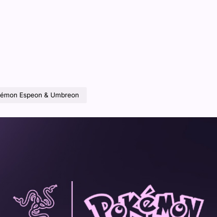
okémon Espeon & Umbreon