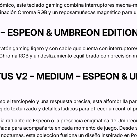
onómico, este teclado gaming combina interruptores mecha
luminación Chroma RGB y un reposamuñecas magnético para 
– ESPEON & UMBREON EDITIO
 ratón gaming ligero y con cable que cuenta con interruptores
 Chroma RGB y un deslizamiento equilibrado con precisión mi
US V2 – MEDIUM – ESPEON &
o el terciopelo y una respuesta precisa, esta alfombrilla p
ejido texturizado y detalles lúdicos para ofrecer un control p
rgía radiante de Espeon o la presencia enigmática de Umbreon
ñada para acompañarte en cada momento de juego. Desde s
 nocturnas, esta colección fusiona un diseño inspirado en P