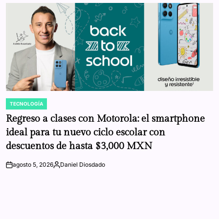
TECNOLOGÍA
POSTED
IN
Regreso a clases con Motorola: el smartphone
ideal para tu nuevo ciclo escolar con
descuentos de hasta $3,000 MXN
agosto 5, 2026
Daniel Diosdado
on
Posted
by