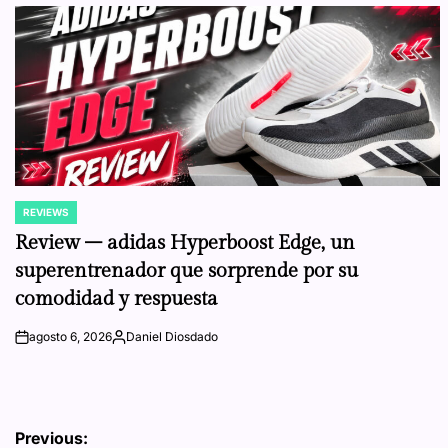
REVIEWS
POSTED
IN
Review – adidas Hyperboost Edge, un
superentrenador que sorprende por su
comodidad y respuesta
agosto 6, 2026
Daniel Diosdado
on
Posted
by
Navegación
Previous: