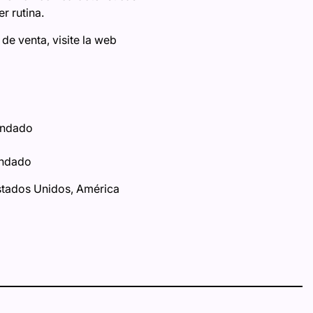
r rutina.
de venta, visite la web
endado
endado
Estados Unidos, América