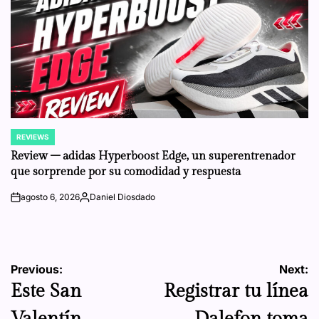
REVIEWS
POSTED
IN
Review – adidas Hyperboost Edge, un superentrenador
que sorprende por su comodidad y respuesta
agosto 6, 2026
Daniel Diosdado
on
Posted
by
Navegación
Previous:
Next:
Este San
Registrar tu línea
de