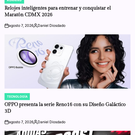
RUNNING
POSTED
IN
Relojes inteligentes para entrenar y conquistar el
Maratón CDMX 2026
agosto 7, 2026
Daniel Diosdado
on
Posted
by
TECNOLOGÍA
POSTED
IN
OPPO presenta la serie Reno16 con su Diseño Galáctico
3D
agosto 7, 2026
Daniel Diosdado
on
Posted
by