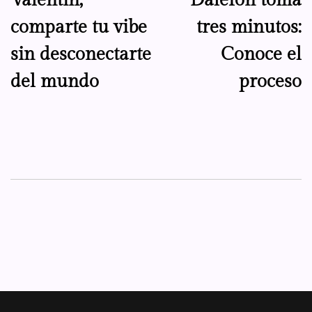
Valentín,
Dalefon toma
entradas
comparte tu vibe
tres minutos:
sin desconectarte
Conoce el
del mundo
proceso