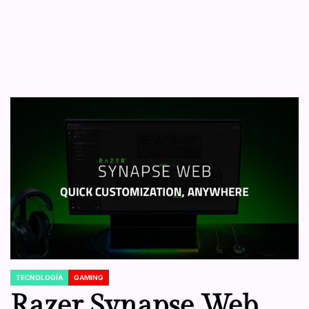
TECNOLOGÍA
GAMING
POSTED
IN
Razer Synapse Web