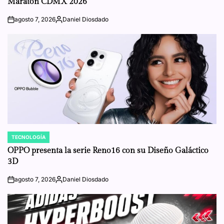
Maratón CDMX 2026
agosto 7, 2026
Daniel Diosdado
on
Posted
by
TECNOLOGÍA
POSTED
IN
OPPO presenta la serie Reno16 con su Diseño Galáctico
3D
agosto 7, 2026
Daniel Diosdado
on
Posted
by