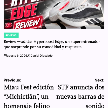
REVIEWS
POSTED
IN
Review – adidas Hyperboost Edge, un superentrenador
que sorprende por su comodidad y respuesta
agosto 6, 2026
Daniel Diosdado
on
Posted
by
Navegación
Previous:
Next:
Miau Fest edición
STF anuncia dos
de
“Michictlán”, un
nuevas barras de
entradas
homenaje felino
sonido