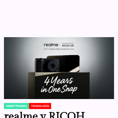
SMARTPHONES
TECNOLOGÍA
POSTED
IN
realme y RICOH