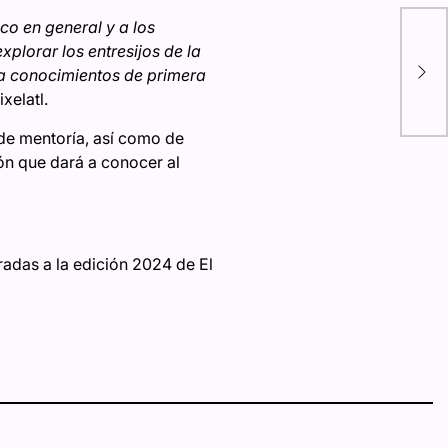
ico en general y a los
Imp
xplorar los entresijos de la
fot
ria conocimientos de primera
cá
xelatl.
 de mentoría, así como de
ón que dará a conocer al
radas a la edición 2024 de El