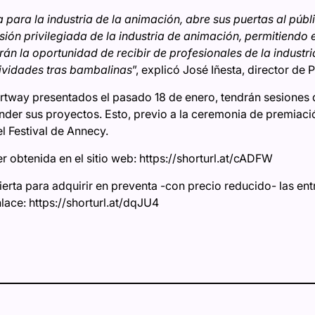
a para la industria de la animación, abre sus puertas al públ
sión privilegiada de la industria de animación, permitiendo e
drán la oportunidad de recibir de profesionales de la indust
tividades tras bambalinas
”, explicó José Iñesta, director de Pi
Shortway presentados el pasado 18 de enero, tendrán sesiones
nder sus proyectos. Esto, previo a la ceremonia de premiaci
l Festival de Annecy.
 obtenida en el sitio web: https://shorturl.at/cADFW
ierta para adquirir en preventa -con precio reducido- las ent
nlace: https://shorturl.at/dqJU4