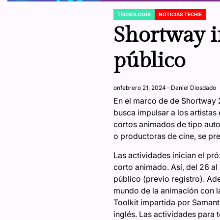
TECNOLOGÍA
NOTICIAS TECHIE
POSTED
IN
Shortway i
público
on
febrero 21, 2024
Daniel Diosdado
En el marco de de Shortway 20
busca impulsar a los artista
cortos animados de tipo auto
o productoras de cine, se pr
Las actividades inician el p
corto animado. Así, del 26 al
público (previo registro). Ad
mundo de la animación con la
Toolkit impartida por Samanth
inglés. Las actividades para 