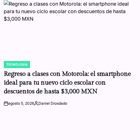
TECNOLOGÍA
POSTED
IN
Regreso a clases con Motorola: el smartphone
ideal para tu nuevo ciclo escolar con
descuentos de hasta $3,000 MXN
agosto 5, 2026
Daniel Diosdado
on
Posted
by