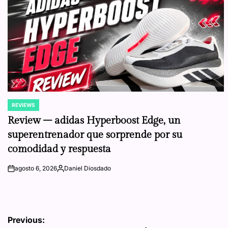
REVIEWS
POSTED
IN
Review – adidas Hyperboost Edge, un
superentrenador que sorprende por su
comodidad y respuesta
agosto 6, 2026
Daniel Diosdado
on
Posted
by
Navegación
Previous: