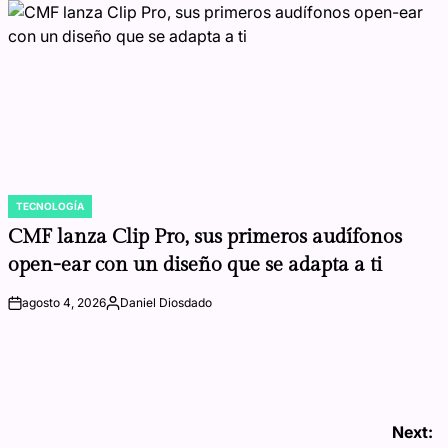
TECNOLOGÍA
POSTED
IN
CMF lanza Clip Pro, sus primeros audífonos
open-ear con un diseño que se adapta a ti
agosto 4, 2026
Daniel Diosdado
on
Posted
by
Next: