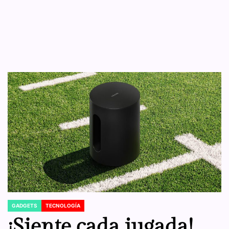
GADGETS
TECNOLOGÍA
POSTED
IN
¡Siente cada jugada!