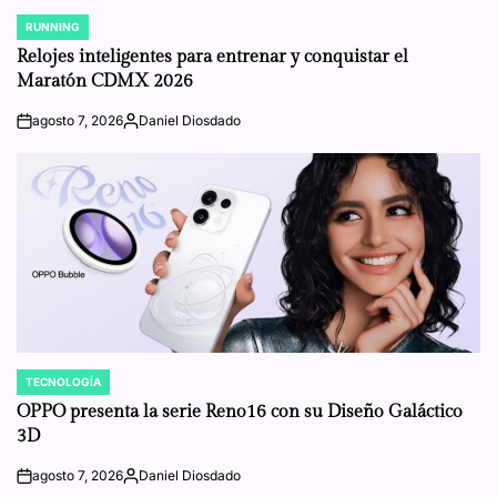
RUNNING
POSTED
IN
Relojes inteligentes para entrenar y conquistar el
Maratón CDMX 2026
agosto 7, 2026
Daniel Diosdado
on
Posted
by
TECNOLOGÍA
POSTED
IN
OPPO presenta la serie Reno16 con su Diseño Galáctico
3D
agosto 7, 2026
Daniel Diosdado
on
Posted