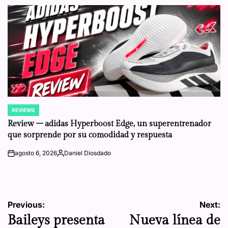
by
REVIEWS
POSTED
IN
Review – adidas Hyperboost Edge, un superentrenador
que sorprende por su comodidad y respuesta
agosto 6, 2026
Daniel Diosdado
on
Posted
by
Navegación
Previous:
Next:
Baileys presenta
Nueva línea de
de