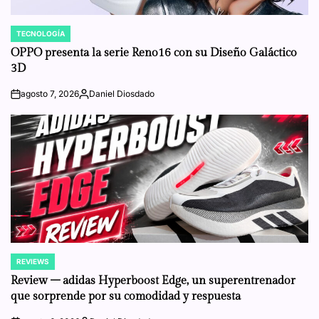
TECNOLOGÍA
POSTED
IN
OPPO presenta la serie Reno16 con su Diseño Galáctico
3D
agosto 7, 2026
Daniel Diosdado
on
Posted
by
REVIEWS
POSTED
IN
Review – adidas Hyperboost Edge, un superentrenador
que sorprende por su comodidad y respuesta