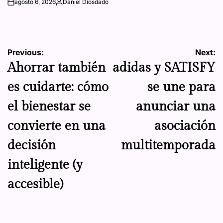
agosto 6, 2026
Daniel Diosdado
on
Posted
by
Navegación
Previous:
Next:
Ahorrar también
adidas y SATISFY
de
es cuidarte: cómo
se une para
entradas
el bienestar se
anunciar una
convierte en una
asociación
decisión
multitemporada
inteligente (y
accesible)