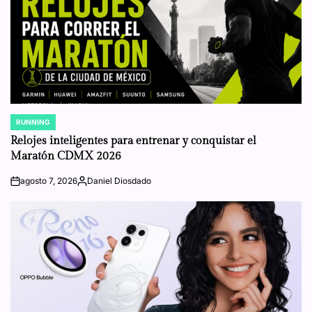
RUNNING
POSTED
IN
Relojes inteligentes para entrenar y conquistar el
Maratón CDMX 2026
agosto 7, 2026
Daniel Diosdado
on
Posted
by