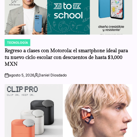
TECNOLOGÍA
POSTED
IN
Regreso a clases con Motorola: el smartphone ideal para
tu nuevo ciclo escolar con descuentos de hasta $3,000
MXN
agosto 5, 2026
Daniel Diosdado
on
Posted
by