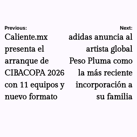
by
Navegación
Previous:
Next:
Caliente.mx
adidas anuncia al
de
presenta el
artista global
entradas
arranque de
Peso Pluma como
CIBACOPA 2026
la más reciente
con 11 equipos y
incorporación a
nuevo formato
su familia