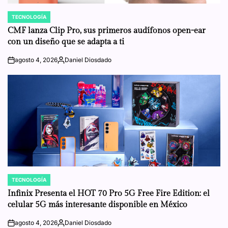
TECNOLOGÍA
POSTED
IN
CMF lanza Clip Pro, sus primeros audífonos open-ear
con un diseño que se adapta a ti
agosto 4, 2026
Daniel Diosdado
on
Posted
by
TECNOLOGÍA
POSTED
IN
Infinix Presenta el HOT 70 Pro 5G Free Fire Edition: el
celular 5G más interesante disponible en México
agosto 4, 2026
Daniel Diosdado
on
Posted