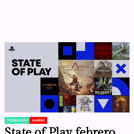
TECNOLOGÍA
GAMING
POSTED
IN
State of Play febrero