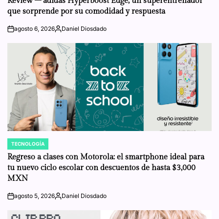
Review – adidas Hyperboost Edge, un superentrenador
que sorprende por su comodidad y respuesta
agosto 6, 2026
Daniel Diosdado
on
Posted
by
TECNOLOGÍA
POSTED
IN
Regreso a clases con Motorola: el smartphone ideal para
tu nuevo ciclo escolar con descuentos de hasta $3,000
MXN
agosto 5, 2026
Daniel Diosdado
on
Posted
by