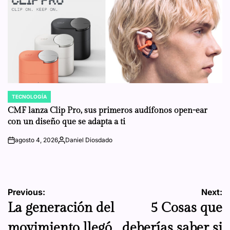
TECNOLOGÍA
POSTED
IN
CMF lanza Clip Pro, sus primeros audífonos open-ear
con un diseño que se adapta a ti
agosto 4, 2026
Daniel Diosdado
on
Posted
by
Navegación
Previous:
Next:
La generación del
5 Cosas que
de
movimiento llegó
deberías saber si