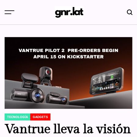
Skip
to
content
gnr.lat
TECNOLOGÍA
GADGETS
POSTED
IN
Vantrue lleva la visión