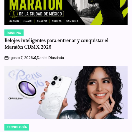
RUNNING
POSTED
IN
Relojes inteligentes para entrenar y conquistar el
Maratón CDMX 2026
agosto 7, 2026
Daniel Diosdado
on
Posted
by
TECNOLOGÍA
POSTED