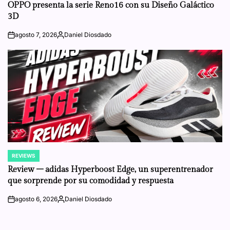
IN
OPPO presenta la serie Reno16 con su Diseño Galáctico
3D
agosto 7, 2026
Daniel Diosdado
on
Posted
by
REVIEWS
POSTED
IN
Review – adidas Hyperboost Edge, un superentrenador
que sorprende por su comodidad y respuesta
agosto 6, 2026
Daniel Diosdado
on
Posted
by