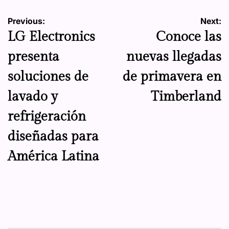
Navegación
Previous:
Next:
LG Electronics
Conoce las
de
presenta
nuevas llegadas
entradas
soluciones de
de primavera en
lavado y
Timberland
refrigeración
diseñadas para
América Latina