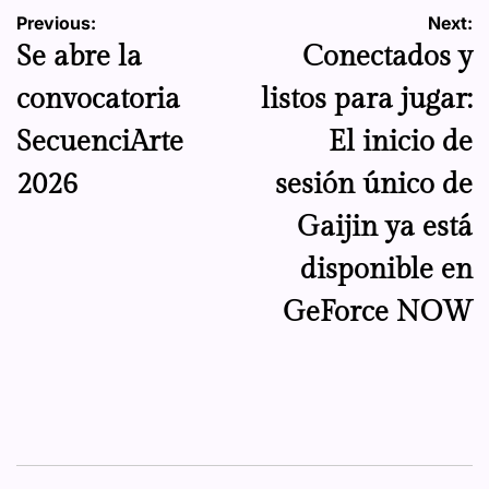
Navegación
Previous:
Next:
Se abre la
Conectados y
de
convocatoria
listos para jugar:
entradas
SecuenciArte
El inicio de
2026
sesión único de
Gaijin ya está
disponible en
GeForce NOW