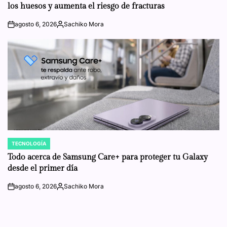
los huesos y aumenta el riesgo de fracturas
agosto 6, 2026
Sachiko Mora
on
Posted
by
TECNOLOGÍA
POSTED
IN
Todo acerca de Samsung Care+ para proteger tu Galaxy
desde el primer día
agosto 6, 2026
Sachiko Mora
on
Posted
by