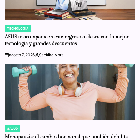
TECNOLOGÍA
POSTED
IN
ASUS te acompaña en este regreso a clases con la mejor
tecnología y grandes descuentos
agosto 7, 2026
Sachiko Mora
on
Posted
by
SALUD
POSTED
IN
Menopausia: el cambio hormonal que también debilita