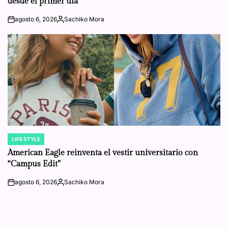
desde el primer día
agosto 6, 2026
Sachiko Mora
on
Posted
by
LIFE STYLE
POSTED
IN
American Eagle reinventa el vestir universitario con
“Campus Edit”
agosto 6, 2026
Sachiko Mora
on
Posted
by