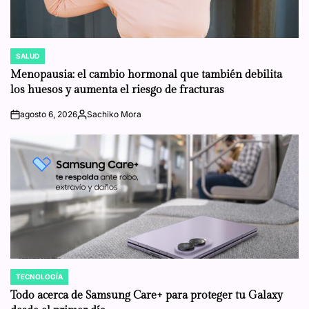
SALUD
POSTED
IN
Menopausia: el cambio hormonal que también debilita
los huesos y aumenta el riesgo de fracturas
agosto 6, 2026
Sachiko Mora
on
Posted
by
TECNOLOGÍA
POSTED
IN
Todo acerca de Samsung Care+ para proteger tu Galaxy