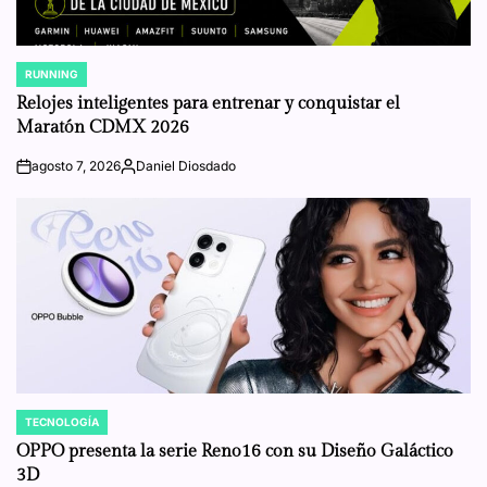
RUNNING
POSTED
IN
Relojes inteligentes para entrenar y conquistar el
Maratón CDMX 2026
agosto 7, 2026
Daniel Diosdado
on
Posted
by
TECNOLOGÍA
POSTED
IN
OPPO presenta la serie Reno16 con su Diseño Galáctico
3D