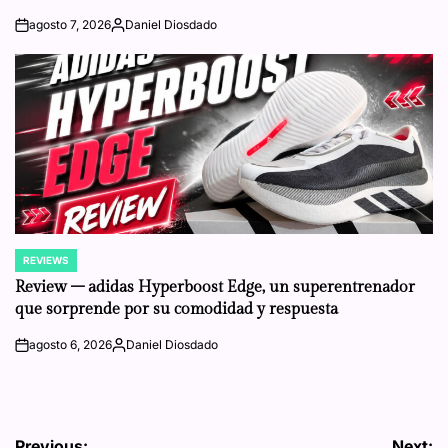
agosto 7, 2026
Daniel Diosdado
on
Posted
by
REVIEWS
POSTED
IN
Review – adidas Hyperboost Edge, un superentrenador
que sorprende por su comodidad y respuesta
agosto 6, 2026
Daniel Diosdado
on
Posted
by
Previous:
Next: