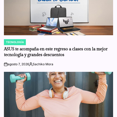
TECNOLOGÍA
POSTED
IN
ASUS te acompaña en este regreso a clases con la mejor
tecnología y grandes descuentos
agosto 7, 2026
Sachiko Mora
on
Posted
by