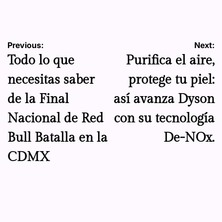
by
Navegación
Previous:
Next:
Todo lo que
Purifica el aire,
de
necesitas saber
protege tu piel:
entradas
de la Final
así avanza Dyson
Nacional de Red
con su tecnología
Bull Batalla en la
De-NOx.
CDMX