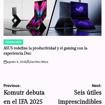
TECNOLOGÍA
POSTED
IN
ASUS redefine la productividad y el gaming con la
experiencia Duo
agosto 4, 2026
Sachiko Mora
on
Posted
by
Navegación
Previous:
Next:
Komutr debuta
Seis útiles
de
en el IFA 2025
imprescindibles
entradas