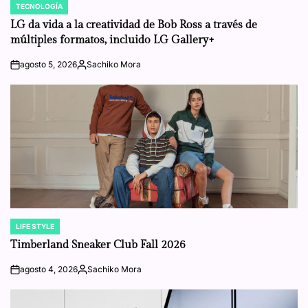
TECNOLOGÍA
POSTED
IN
LG da vida a la creatividad de Bob Ross a través de
múltiples formatos, incluido LG Gallery+
agosto 5, 2026
Sachiko Mora
on
Posted
by
LIFE STYLE
POSTED
IN
Timberland Sneaker Club Fall 2026
agosto 4, 2026
Sachiko Mora
on
Posted
by