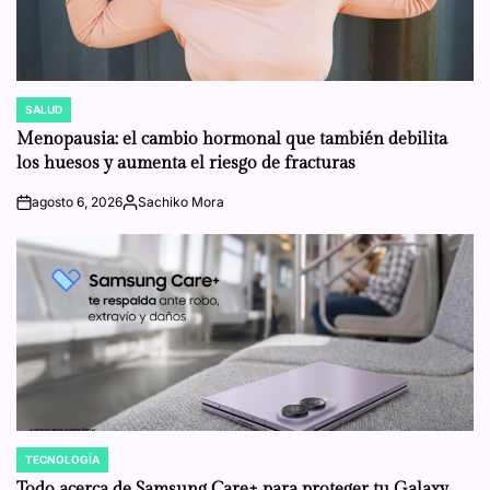
SALUD
POSTED
IN
Menopausia: el cambio hormonal que también debilita
los huesos y aumenta el riesgo de fracturas
agosto 6, 2026
Sachiko Mora
on
Posted
by
TECNOLOGÍA
POSTED
IN
Todo acerca de Samsung Care+ para proteger tu Galaxy