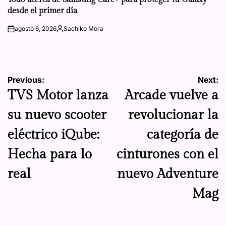
desde el primer día
agosto 6, 2026
Sachiko Mora
on
Posted
by
Navegación
Previous:
Next:
TVS Motor lanza
Arcade vuelve a
de
su nuevo scooter
revolucionar la
entradas
eléctrico iQube:
categoría de
Hecha para lo
cinturones con el
real
nuevo Adventure
Mag