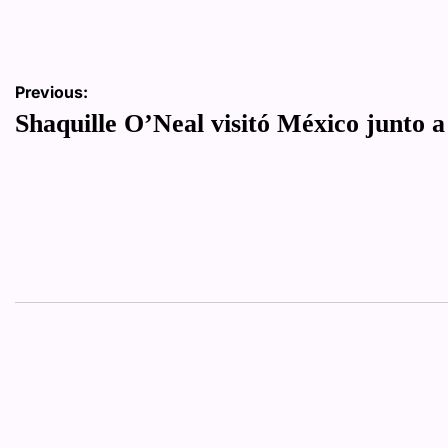
Navegación
Previous:
Shaquille O’Neal visitó México junto 
de
entradas