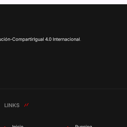
ción-CompartirIgual 4.0 Internacional
.
LINKS
Inicio
Running