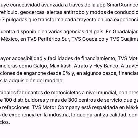
cluye conectividad avanzada a través de la app SmartXonnec
 vehículo, geocercas, alertas antirrobo y modos de conducc
de 7 pulgadas que transforma cada trayecto en una experienc
entra disponible en varias agencias del país. En Guadalajar
 México, en TVS Periférico Sur, TVS Coacalco y TVS Cuajima
ayor accesibilidad y facilidades de financiamiento, TVS M
ancieras como Galgo, Maxikash, Atrato y Hey Banco. A través
pciones de enganche desde 0% y, en algunos casos, financia
s la adquisición del modelo.
cipales fabricantes de motocicletas a nivel mundial, con pre
 100 distribuidores y más de 300 centros de servicio que ga
de refacciones. TVS Motor Company está respaldada en Méx
e experiencia en la industria, lo que garantiza calidad, co
cios.