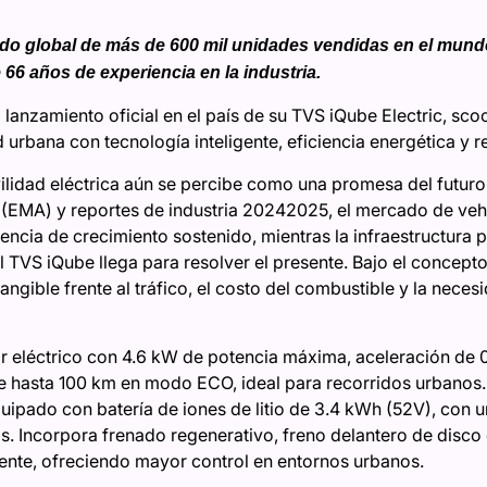
do global de más de 600 mil unidades vendidas en el mundo
6 años de experiencia en la industria.
lanzamiento oficial en el país de su TVS iQube Electric, sco
 urbana con tecnología inteligente, eficiencia energética y r
idad eléctrica aún se percibe como una promesa del futuro 
(EMA) y reportes de industria 20242025, el mercado de vehíc
ncia de crecimiento sostenido, mientras la infraestructura 
TVS iQube llega para resolver el presente. Bajo el concepto 
ngible frente al tráfico, el costo del combustible y la neces
r eléctrico con 4.6 kW de potencia máxima, aceleración de 0
 hasta 100 km en modo ECO, ideal para recorridos urbanos.
ipado con batería de iones de litio de 3.4 kWh (52V), con u
. Incorpora frenado regenerativo, freno delantero de disc
iente, ofreciendo mayor control en entornos urbanos.