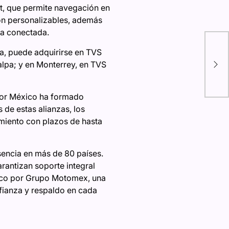
t, que permite navegación en
ión personalizables, además
ia conectada.
Wat
a, puede adquirirse en TVS
las
lpa; y en Monterrey, en TVS
mer
otor México ha formado
 de estas alianzas, los
miento con plazos de hasta
sencia en más de 80 países.
rantizan soporte integral
ico por Grupo Motomex, una
nfianza y respaldo en cada