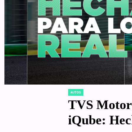
AUTOS
POSTED
IN
TVS Motor l
iQube: Hech