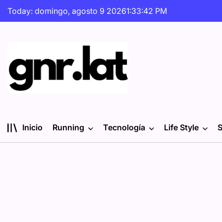
Skip
Today: domingo, agosto 9 2026
1
:
33
:
43
PM
to
content
gnr.lat
Inicio
Running
Tecnología
Life Style
S