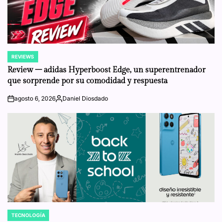
REVIEWS
POSTED
IN
Review – adidas Hyperboost Edge, un superentrenador
que sorprende por su comodidad y respuesta
agosto 6, 2026
Daniel Diosdado
on
Posted
by
TECNOLOGÍA
POSTED