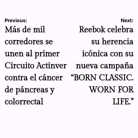
Navegación
Previous:
Next:
Más de mil
Reebok celebra
de
corredores se
su herencia
entradas
unen al primer
icónica con su
Circuito Actinver
nueva campaña
contra el cáncer
“BORN CLASSIC.
de páncreas y
WORN FOR
colorrectal
LIFE.”