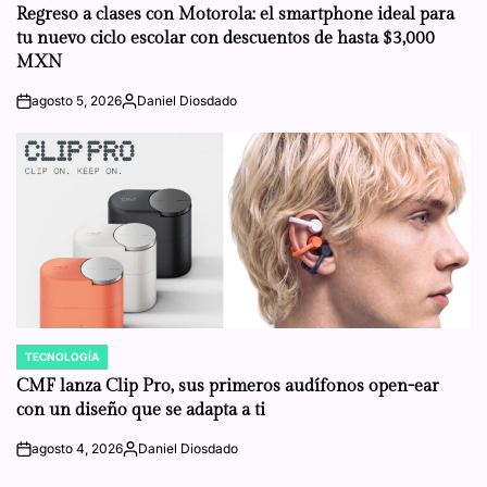
IN
Regreso a clases con Motorola: el smartphone ideal para
tu nuevo ciclo escolar con descuentos de hasta $3,000
MXN
agosto 5, 2026
Daniel Diosdado
on
Posted
by
TECNOLOGÍA
POSTED
IN
CMF lanza Clip Pro, sus primeros audífonos open-ear
con un diseño que se adapta a ti
agosto 4, 2026
Daniel Diosdado
on
Posted
by