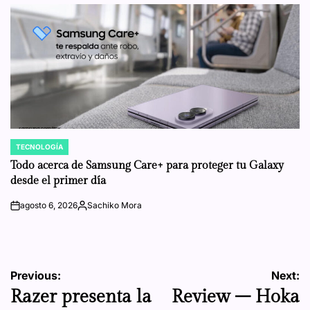
by
TECNOLOGÍA
POSTED
IN
Todo acerca de Samsung Care+ para proteger tu Galaxy
desde el primer día
agosto 6, 2026
Sachiko Mora
on
Posted
by
Navegación
Previous:
Next:
Razer presenta la
Review – Hoka
de