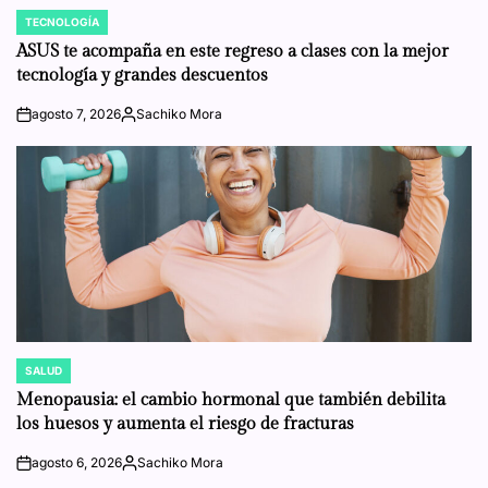
TECNOLOGÍA
POSTED
IN
ASUS te acompaña en este regreso a clases con la mejor
tecnología y grandes descuentos
agosto 7, 2026
Sachiko Mora
on
Posted
by
SALUD
POSTED
IN
Menopausia: el cambio hormonal que también debilita
los huesos y aumenta el riesgo de fracturas
agosto 6, 2026
Sachiko Mora
on
Posted