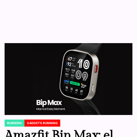
RUNNING
GADGETS RUNNING
POSTED
IN
Amazfit Bip Max: el