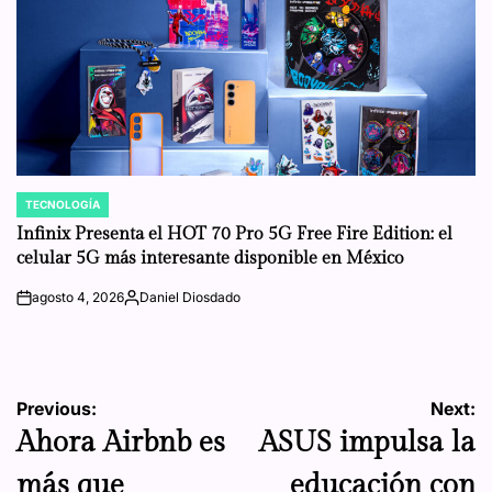
TECNOLOGÍA
POSTED
IN
Infinix Presenta el HOT 70 Pro 5G Free Fire Edition: el
celular 5G más interesante disponible en México
agosto 4, 2026
Daniel Diosdado
on
Posted
by
Navegación
Previous:
Next:
Ahora Airbnb es
ASUS impulsa la
de
más que
educación con