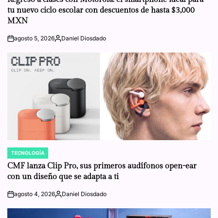
tu nuevo ciclo escolar con descuentos de hasta $3,000
MXN
agosto 5, 2026
Daniel Diosdado
on
Posted
by
TECNOLOGÍA
POSTED
IN
CMF lanza Clip Pro, sus primeros audífonos open-ear
con un diseño que se adapta a ti
agosto 4, 2026
Daniel Diosdado
on
Posted
by