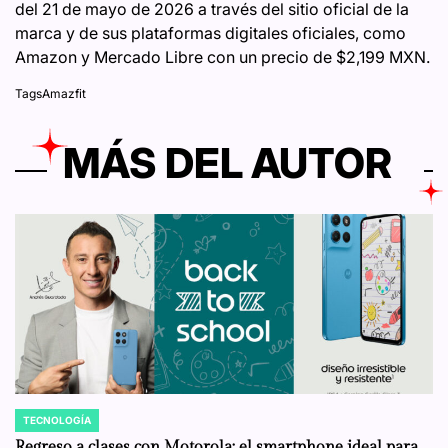
del 21 de mayo de 2026 a través del sitio oficial de la
marca y de sus plataformas digitales oficiales, como
Amazon y Mercado Libre con un precio de $2,199 MXN.
Tags
Amazfit
MÁS DEL AUTOR
TECNOLOGÍA
POSTED
IN
Regreso a clases con Motorola: el smartphone ideal para