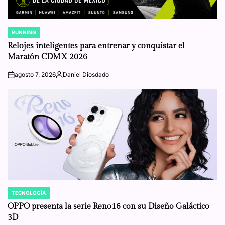
RUNNING
POSTED
IN
Relojes inteligentes para entrenar y conquistar el
Maratón CDMX 2026
agosto 7, 2026
Daniel Diosdado
on
Posted
by
TECNOLOGÍA
POSTED
IN
OPPO presenta la serie Reno16 con su Diseño Galáctico
3D