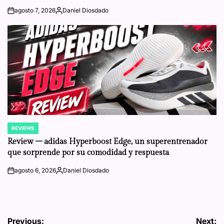
agosto 7, 2026
Daniel Diosdado
on
Posted
by
REVIEWS
POSTED
IN
Review – adidas Hyperboost Edge, un superentrenador
que sorprende por su comodidad y respuesta
agosto 6, 2026
Daniel Diosdado
on
Posted
by
Navegación
Previous:
Next: