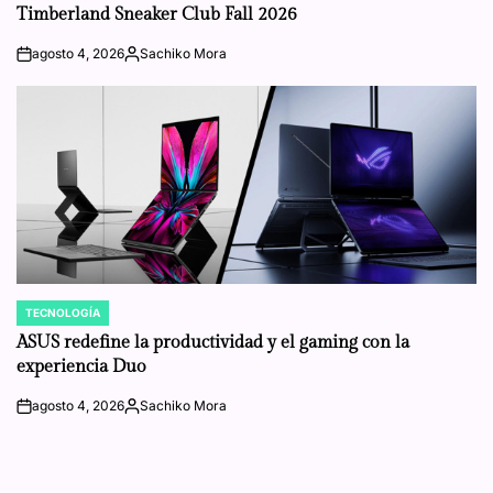
IN
Timberland Sneaker Club Fall 2026
agosto 4, 2026
Sachiko Mora
on
Posted
by
TECNOLOGÍA
POSTED
IN
ASUS redefine la productividad y el gaming con la
experiencia Duo
agosto 4, 2026
Sachiko Mora
on
Posted
by