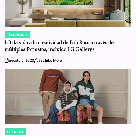
TECNOLOGÍA
POSTED
IN
LG da vida a la creatividad de Bob Ross a través de
múltiples formatos, incluido LG Gallery+
agosto 5, 2026
Sachiko Mora
on
Posted
by
LIFE STYLE
POSTED