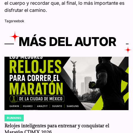
el cuerpo y recordar que, al final, lo más importante es
disfrutar el camino.
Tags
reebok
MÁS DEL AUTOR
RUNNING
POSTED
IN
Relojes inteligentes para entrenar y conquistar el
Maratón CDMX 2026