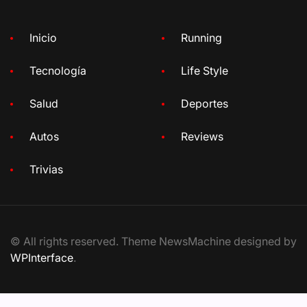
Inicio
Running
Tecnología
Life Style
Salud
Deportes
Autos
Reviews
Trivias
© All rights reserved. Theme NewsMachine designed by
WPInterface
.