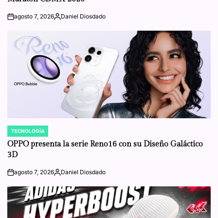
agosto 7, 2026
Daniel Diosdado
on
Posted
by
TECNOLOGÍA
POSTED
IN
OPPO presenta la serie Reno16 con su Diseño Galáctico
3D
agosto 7, 2026
Daniel Diosdado
on
Posted
by