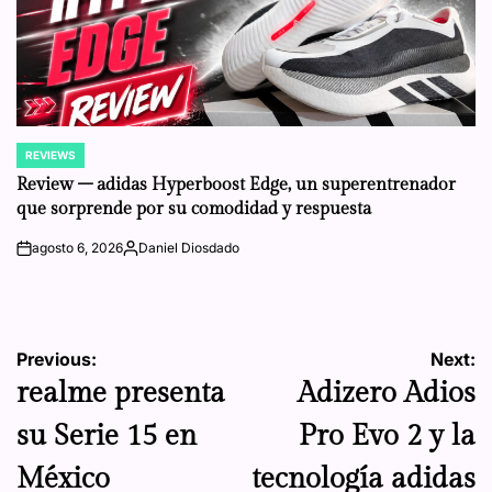
REVIEWS
POSTED
IN
Review – adidas Hyperboost Edge, un superentrenador
que sorprende por su comodidad y respuesta
agosto 6, 2026
Daniel Diosdado
on
Posted
by
Navegación
Previous:
Next:
realme presenta
Adizero Adios
de
su Serie 15 en
Pro Evo 2 y la
entradas
México
tecnología adidas