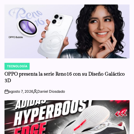
by
TECNOLOGÍA
POSTED
IN
OPPO presenta la serie Reno16 con su Diseño Galáctico
3D
agosto 7, 2026
Daniel Diosdado
on
Posted
by