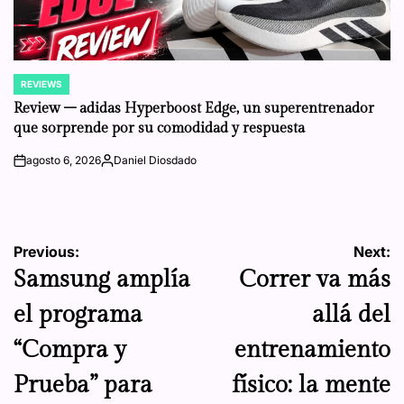
REVIEWS
POSTED
IN
Review – adidas Hyperboost Edge, un superentrenador
que sorprende por su comodidad y respuesta
agosto 6, 2026
Daniel Diosdado
on
Posted
by
Navegación
Previous:
Next:
Samsung amplía
Correr va más
de
el programa
allá del
entradas
“Compra y
entrenamiento
Prueba” para
físico: la mente