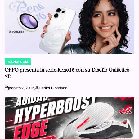
TECNOLOGÍA
POSTED
IN
OPPO presenta la serie Reno16 con su Diseño Galáctico
3D
agosto 7, 2026
Daniel Diosdado
on
Posted
by