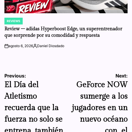
REVIEWS
POSTED
IN
Review – adidas Hyperboost Edge, un superentrenador
que sorprende por su comodidad y respuesta
agosto 6, 2026
Daniel Diosdado
on
Posted
by
Navegación
Previous:
Next:
El Día del
GeForce NOW
de
Atletismo
sumerge a los
entradas
recuerda que la
jugadores en un
fuerza no solo se
nuevo océano
entrena, también
con el