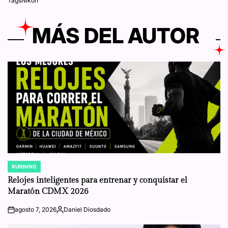
Tags
Nikon
MÁS DEL AUTOR
RUNNING
POSTED
IN
Relojes inteligentes para entrenar y conquistar el
Maratón CDMX 2026
agosto 7, 2026
Daniel Diosdado
on
Posted
by