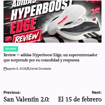
REVIEWS
POSTED
IN
Review – adidas Hyperboost Edge, un superentrenador
que sorprende por su comodidad y respuesta
agosto 6, 2026
Daniel Diosdado
on
Posted
by
Navegación
Previous:
Next:
San Valentín 2.0:
El 15 de febrero
de