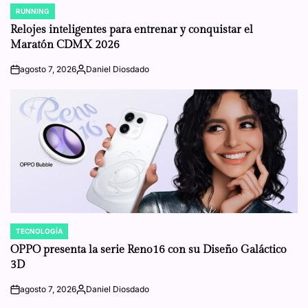
RUNNING
POSTED
IN
Relojes inteligentes para entrenar y conquistar el
Maratón CDMX 2026
agosto 7, 2026
Daniel Diosdado
on
Posted
by
TECNOLOGÍA
POSTED
IN
OPPO presenta la serie Reno16 con su Diseño Galáctico
3D
agosto 7, 2026
Daniel Diosdado
on
Posted
by