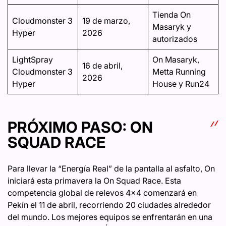
Tienda On
Cloudmonster 3
19 de marzo,
Masaryk y
Hyper
2026
autorizados
LightSpray
On Masaryk,
16 de abril,
Cloudmonster 3
Metta Running
2026
Hyper
House y Run24
PRÓXIMO PASO: ON
SQUAD RACE
Para llevar la “Energía Real” de la pantalla al asfalto, On
iniciará esta primavera la On Squad Race. Esta
competencia global de relevos 4×4 comenzará en
Pekín el 11 de abril, recorriendo 20 ciudades alrededor
del mundo. Los mejores equipos se enfrentarán en una