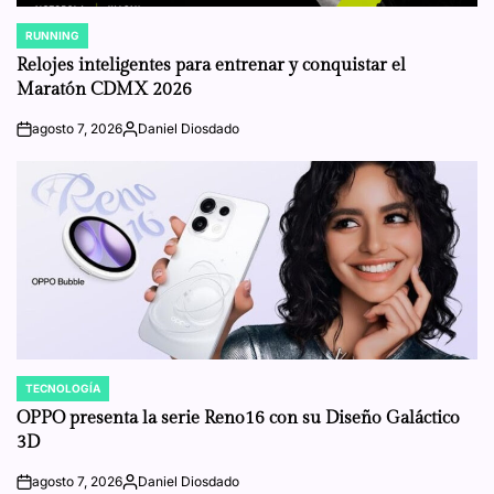
RUNNING
POSTED
IN
Relojes inteligentes para entrenar y conquistar el
Maratón CDMX 2026
agosto 7, 2026
Daniel Diosdado
on
Posted
by
TECNOLOGÍA
POSTED
IN
OPPO presenta la serie Reno16 con su Diseño Galáctico
3D
agosto 7, 2026
Daniel Diosdado
on
Posted