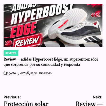
by
REVIEWS
POSTED
IN
Review – adidas Hyperboost Edge, un superentrenador
que sorprende por su comodidad y respuesta
agosto 6, 2026
Daniel Diosdado
on
Posted
by
Navegación
Previous:
Next:
Protección solar
Review –