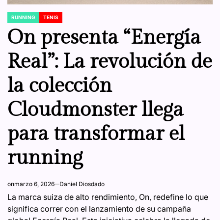
RUNNING
TENIS
POSTED
IN
On presenta “Energía
Real”: La revolución de
la colección
Cloudmonster llega
para transformar el
running
on
marzo 6, 2026
Daniel Diosdado
La marca suiza de alto rendimiento, On, redefine lo que
significa correr con el lanzamiento de su campaña