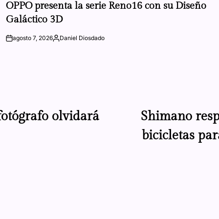
IN
OPPO presenta la serie Reno16 con su Diseño
Galáctico 3D
agosto 7, 2026
Daniel Diosdado
on
Posted
by
otógrafo olvidará
Shimano resp
bicicletas pa