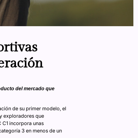
rtivas
eración
roducto del mercado que
ación de su primer modelo, el
e y exploradores que
C C1 incorpora unas
 categoría 3 en menos de un