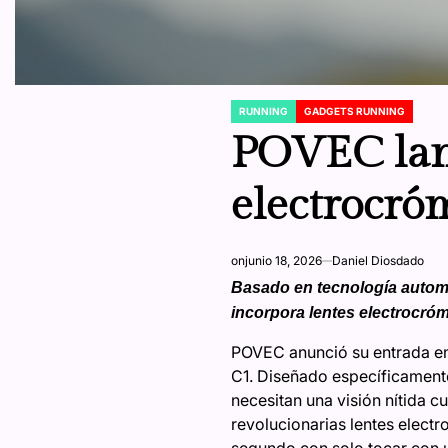
RUNNING
GADGETS RUNNING
POSTED
IN
POVEC lanz
electrocró
on
junio 18, 2026
Daniel Diosdado
Basado en tecnología automo
incorpora lentes electrocróm
POVEC anunció su entrada en 
C1. Diseñado específicamente 
necesitan una visión nítida 
revolucionarias lentes elect