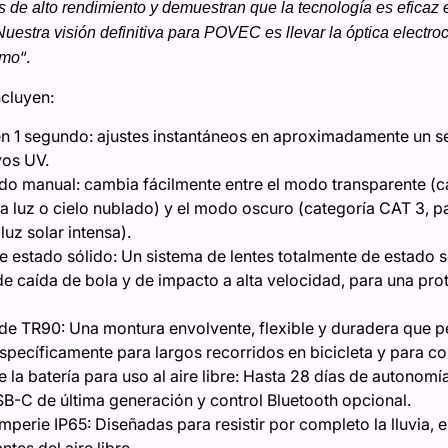
as de alto rendimiento y demuestran que la tecnología es eficaz e
 Nuestra visión definitiva para POVEC es llevar la óptica electr
“.
umo
cluyen:
en 1 segundo: ajustes instantáneos en aproximadamente un s
yos UV.
do manual: cambia fácilmente entre el modo transparente (c
 luz o cielo nublado) y el modo oscuro (categoría CAT 3, p
uz solar intensa).
e estado sólido: Un sistema de lentes totalmente de estado 
e caída de bola y de impacto a alta velocidad, para una prot
a de TR90: Una montura envolvente, flexible y duradera que
pecíficamente para largos recorridos en bicicleta y para co
la batería para uso al aire libre: Hasta 28 días de autonomí
B-C de última generación y control Bluetooth opcional.
emperie IP65: Diseñadas para resistir por completo la lluvia, el