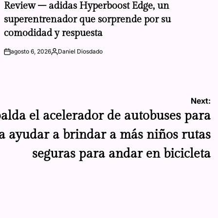
IN
Review – adidas Hyperboost Edge, un
superentrenador que sorprende por su
comodidad y respuesta
agosto 6, 2026
Daniel Diosdado
on
Posted
by
Next:
alda el acelerador de autobuses para
ra ayudar a brindar a más niños rutas
seguras para andar en bicicleta