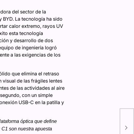
ora del sector de la
 BYD. La tecnología ha sido
rtar calor extremo, rayos UV
xito esta tecnología
ción y desarrollo de dos
equipo de ingeniería logró
nte a las exigencias de los
ido que elimina el retraso
visual de las frágiles lentes
tes de las actividades al aire
un segundo, con un simple
onexión USB-C en la patilla y
Shi
ace
par
ataforma óptica que define
 C1 son nuestra apuesta
a b