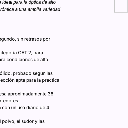
 ideal para la óptica de alto
rut
ocrómica a una amplia variedad
en 
egundo, sin retrasos por
ategoría CAT 2, para
ara condiciones de alto
sólido, probado según las
ección apta para la práctica
 pesa aproximadamente 36
rredores.
a con un uso diario de 4
 polvo, el sudor y las