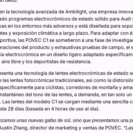
un dedo.
n la tecnología avanzada de Ambilight, una empresa innovad
ado programas electrocrómicos de estado sólido para Audi y
as en los entornos más adversos y está diseñada para sopo
tes y exposición climática a largo plazo. Para adaptar con é
eportiva, las POVEC C1 se sometieron a una fase de investiga
iteraciones del producto y exhaustivas pruebas de campo, el 
gía electrocrómica en un diseño ligero adaptado específicame
aire libre y los deportistas de resistencia.
enta una tecnología de lentes electrocrómicas de estado sól
las lentes fotocrómicas tradicionales, así como la distorsión 
específicamente para ciclistas, corredores de montaña y aman
l instantáneo del tono de las lentes, a demanda, en tan solo 
a. Las lentes del modelo C1 se cargan mediante una sencilla c
ta 28 días (basada en 4 horas de uso al día).
nzamos unas nuevas gafas de sol, sino que presentamos una pl
 Austin Zhang, director de marketing y ventas de POVEC. “
Las