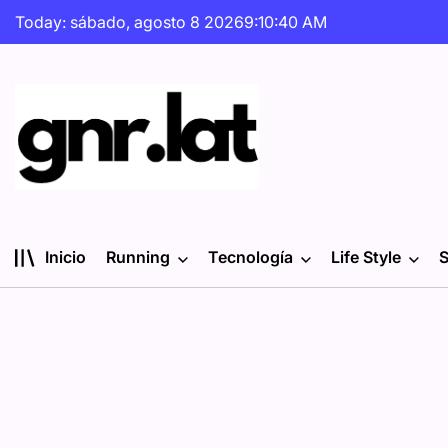
Skip
Today: sábado, agosto 8 2026
9
:
10
:
41
AM
to
content
gnr.lat
Inicio
Running
Tecnología
Life Style
S