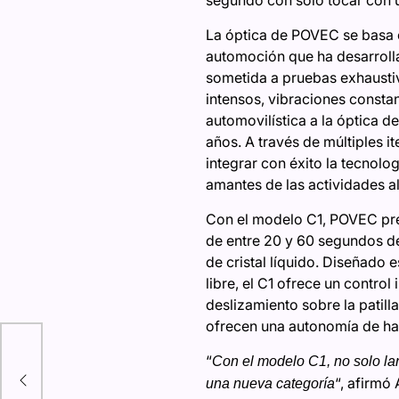
segundo con solo tocar con 
La óptica de POVEC se basa e
automoción que ha desarroll
sometida a pruebas exhaustiv
intensos, vibraciones constan
automovilística a la óptica d
años. A través de múltiples 
integrar con éxito la tecnolo
amantes de las actividades al 
Con el modelo C1, POVEC pres
de entre 20 y 60 segundos de 
de cristal líquido. Diseñado 
libre, el C1 ofrece un contro
deslizamiento sobre la patill
ofrecen una autonomía de has
“
Con el modelo C1, no solo la
“, afirmó
una nueva categoría