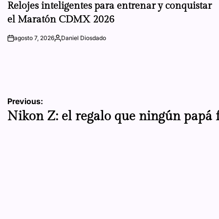
IN
Relojes inteligentes para entrenar y conquistar
el Maratón CDMX 2026
agosto 7, 2026
Daniel Diosdado
on
Posted
by
Navegación
Previous:
Nikon Z: el regalo que ningún papá f
de
entradas