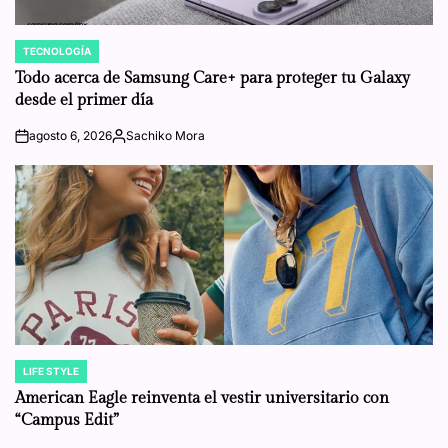
TECNOLOGÍA
POSTED
IN
Todo acerca de Samsung Care+ para proteger tu Galaxy
desde el primer día
agosto 6, 2026
Sachiko Mora
on
Posted
by
LIFE STYLE
POSTED
IN
American Eagle reinventa el vestir universitario con
“Campus Edit”