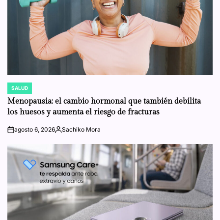
SALUD
POSTED
IN
Menopausia: el cambio hormonal que también debilita
los huesos y aumenta el riesgo de fracturas
agosto 6, 2026
Sachiko Mora
on
Posted
by