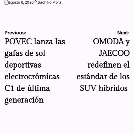
agosto 6, 2026
Sachiko Mora
on
Posted
by
Navegación
Previous:
Next:
POVEC lanza las
OMODA y
de
gafas de sol
JAECOO
entradas
deportivas
redefinen el
electrocrómicas
estándar de los
C1 de última
SUV híbridos
generación