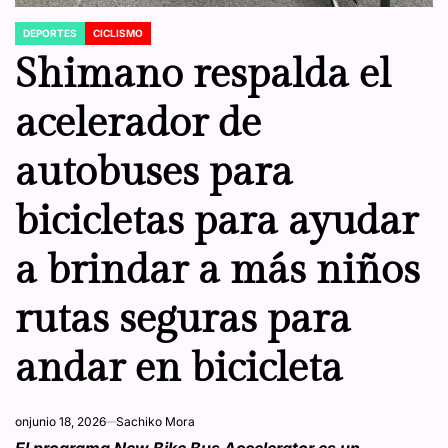
DEPORTES
CICLISMO
POSTED
IN
Shimano respalda el
acelerador de
autobuses para
bicicletas para ayudar
a brindar a más niños
rutas seguras para
andar en bicicleta
on
junio 18, 2026
Sachiko Mora
El programa New Bike Bus Accelerator es un