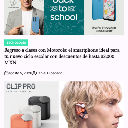
TECNOLOGÍA
POSTED
IN
Regreso a clases con Motorola: el smartphone ideal para
tu nuevo ciclo escolar con descuentos de hasta $3,000
MXN
agosto 5, 2026
Daniel Diosdado
on
Posted
by