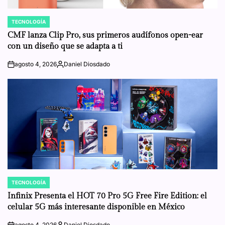
TECNOLOGÍA
POSTED
IN
CMF lanza Clip Pro, sus primeros audífonos open-ear
con un diseño que se adapta a ti
agosto 4, 2026
Daniel Diosdado
on
Posted
by
TECNOLOGÍA
POSTED
IN
Infinix Presenta el HOT 70 Pro 5G Free Fire Edition: el
celular 5G más interesante disponible en México
agosto 4, 2026
Daniel Diosdado