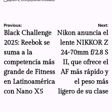
on
Posted
by
Navegación
Previous:
Next:
Black Challenge
Nikon anuncia el
de
2025: Reebok se
lente NIKKOR Z
entradas
suma a la
24-70mm f/2.8 S
competencia más
II, que ofrece el
grande de Fitness
AF más rápido y
en Latinoamérica
el peso más
con Nano X5
ligero de su clase