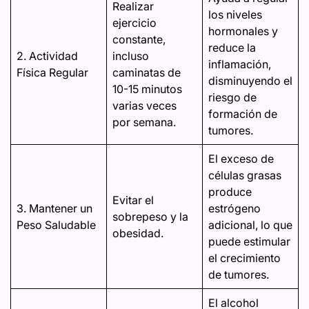
Realizar
los niveles
ejercicio
hormonales y
constante,
reduce la
2. Actividad
incluso
inflamación,
Física Regular
caminatas de
disminuyendo el
10-15 minutos
riesgo de
varias veces
formación de
por semana.
tumores.
El exceso de
células grasas
produce
Evitar el
3. Mantener un
estrógeno
sobrepeso y la
Peso Saludable
adicional, lo que
obesidad.
puede estimular
el crecimiento
de tumores.
El alcohol