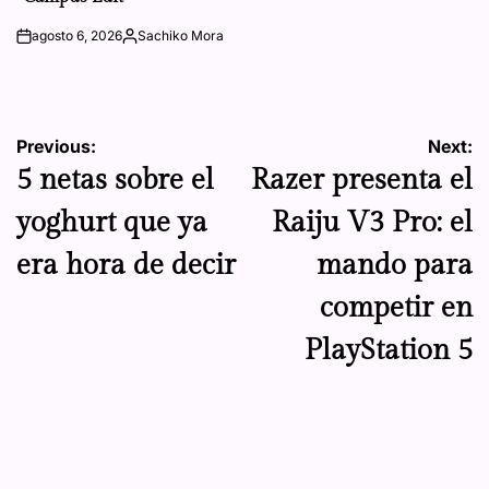
agosto 6, 2026
Sachiko Mora
on
Posted
by
Navegación
Previous:
Next:
5 netas sobre el
Razer presenta el
de
yoghurt que ya
Raiju V3 Pro: el
entradas
era hora de decir
mando para
competir en
PlayStation 5