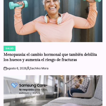
SALUD
POSTED
IN
Menopausia: el cambio hormonal que también debilita
los huesos y aumenta el riesgo de fracturas
agosto 6, 2026
Sachiko Mora
on
Posted
by