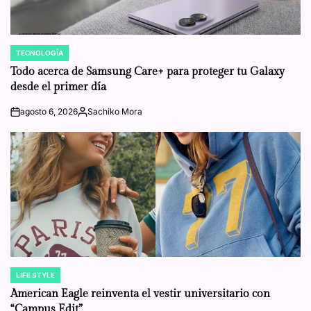
TECNOLOGÍA
POSTED
IN
Todo acerca de Samsung Care+ para proteger tu Galaxy
desde el primer día
agosto 6, 2026
Sachiko Mora
on
Posted
by
LIFE STYLE
POSTED
IN
American Eagle reinventa el vestir universitario con
“Campus Edit”