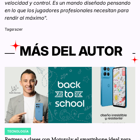
velocidad y control. Es un mando diseñado pensando
en lo que los jugadores profesionales necesitan para
rendir al máximo
”.
Tags
razer
MÁS DEL AUTOR
TECNOLOGÍA
POSTED
IN
Regreso a clases con Motorola: el smartphone ideal para