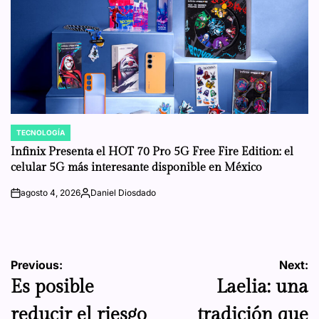
TECNOLOGÍA
POSTED
IN
Infinix Presenta el HOT 70 Pro 5G Free Fire Edition: el
celular 5G más interesante disponible en México
agosto 4, 2026
Daniel Diosdado
on
Posted
by
Navegación
Previous:
Next:
Es posible
Laelia: una
de
reducir el riesgo
tradición que