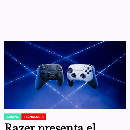
GAMING
TECNOLOGÍA
POSTED
IN
Razer presenta el