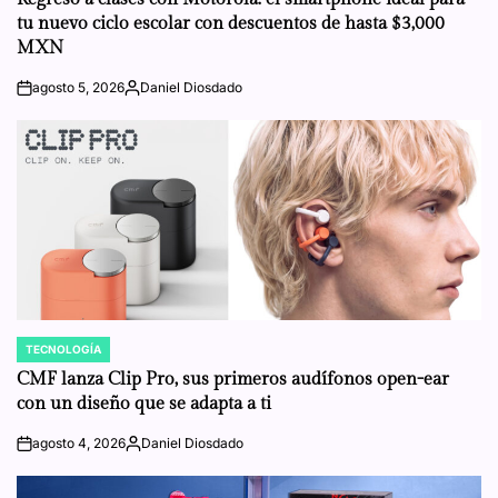
tu nuevo ciclo escolar con descuentos de hasta $3,000
MXN
agosto 5, 2026
Daniel Diosdado
on
Posted
by
TECNOLOGÍA
POSTED
IN
CMF lanza Clip Pro, sus primeros audífonos open-ear
con un diseño que se adapta a ti
agosto 4, 2026
Daniel Diosdado
on
Posted
by