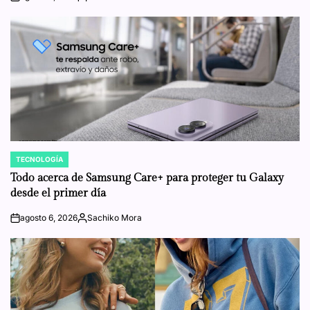
on
Posted
by
TECNOLOGÍA
POSTED
IN
Todo acerca de Samsung Care+ para proteger tu Galaxy
desde el primer día
agosto 6, 2026
Sachiko Mora
on
Posted
by