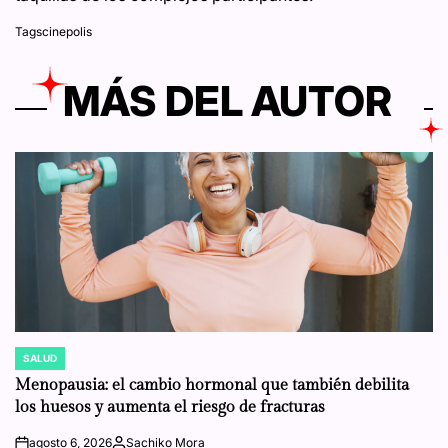
Tags
cinepolis
MÁS DEL AUTOR
SALUD
POSTED
IN
Menopausia: el cambio hormonal que también debilita
los huesos y aumenta el riesgo de fracturas
agosto 6, 2026
Sachiko Mora