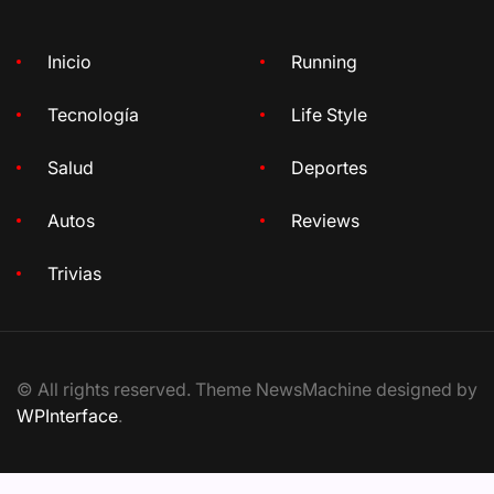
Inicio
Running
Tecnología
Life Style
Salud
Deportes
Autos
Reviews
Trivias
© All rights reserved. Theme NewsMachine designed by
WPInterface
.