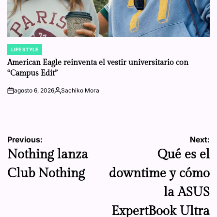
LIFE STYLE
POSTED
IN
American Eagle reinventa el vestir universitario con
“Campus Edit”
agosto 6, 2026
Sachiko Mora
on
Posted
by
Navegación
Previous:
Next:
Nothing lanza
Qué es el
de
Club Nothing
downtime y cómo
entradas
la ASUS
ExpertBook Ultra