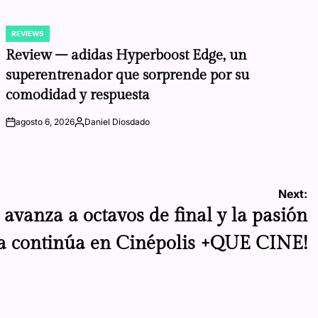
REVIEWS
POSTED
IN
Review – adidas Hyperboost Edge, un
superentrenador que sorprende por su
comodidad y respuesta
agosto 6, 2026
Daniel Diosdado
on
Posted
by
Next:
 avanza a octavos de final y la pasión
a continúa en Cinépolis +QUE CINE!