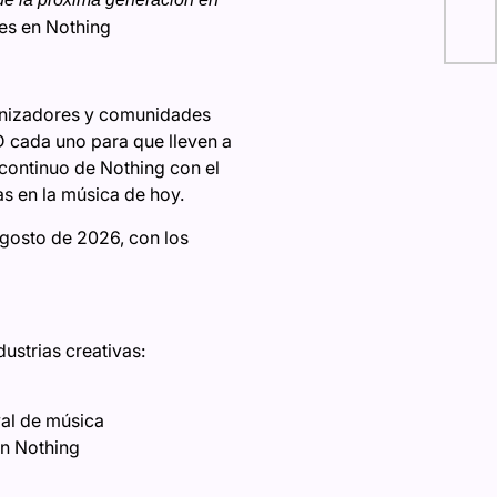
mun
nes en Nothing
Cin
ganizadores y comunidades
D cada uno para que lleven a
 continuo de Nothing con el
s en la música de hoy.
 agosto de 2026, con los
ustrias creativas:
val de música
en Nothing