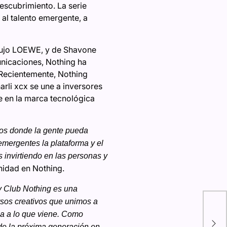
escubrimiento. La serie
 al talento emergente, a
lujo LOEWE, y de Shavone
unicaciones, Nothing ha
 Recientemente, Nothing
rli xcx se une a inversores
 en la marca tecnológica
ios donde la gente pueda
emergentes la plataforma y el
 invirtiendo en las personas y
nidad en Nothing.
 y Club Nothing es una
¡Mé
rsos creativos que unimos a
de 
ma a lo que viene. Como
 de la próxima generación en