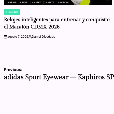
RUNNING
POSTED
IN
Relojes inteligentes para entrenar y conquistar
el Maratón CDMX 2026
agosto 7, 2026
Daniel Diosdado
on
Posted
by
Navegación
Previous:
adidas Sport Eyewear – Kaphiros S
de
entradas