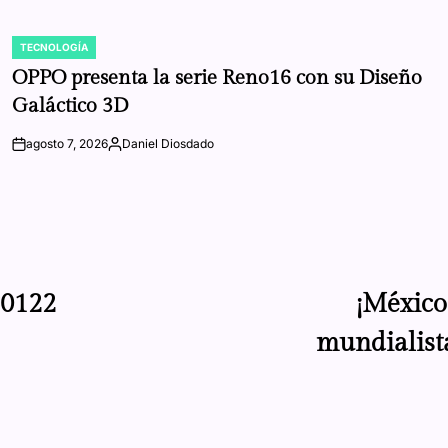
TECNOLOGÍA
POSTED
IN
OPPO presenta la serie Reno16 con su Diseño
Galáctico 3D
agosto 7, 2026
Daniel Diosdado
on
Posted
by
P0122
¡México
mundialist