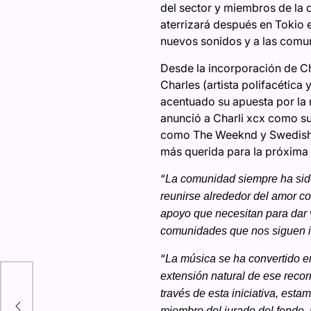
del sector y miembros de la 
aterrizará después en Tokio el
nuevos sonidos y a las comun
Desde la incorporación de C
Charles (artista polifacétic
acentuado su apuesta por la 
anunció a Charli xcx como su
como The Weeknd y Swedish H
más querida para la próxima 
“
La comunidad siempre ha sido
reunirse alrededor del amor co
apoyo que necesitan para dar 
comunidades que nos siguen 
“
La música se ha convertido en
extensión natural de ese recor
través de esta iniciativa, es
miembro del jurado del fondo, 