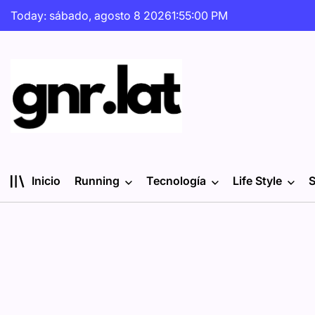
Skip
Today: sábado, agosto 8 2026
1
:
55
:
01
PM
to
content
gnr.lat
Inicio
Running
Tecnología
Life Style
S