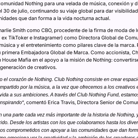
comunidad Nothing para una velada de música, conexión y d
 30 de julio, continuando su viaje global para dar visibilidad
idades que dan forma a la vida nocturna actual.
harlie Smith como CBO, procedente de la firma de moda de 
a y ex TikToker e Instagramer) como Directora Global de Com
música y el entretenimiento como pilares clave de la marca.
 primera Embajadora Global de Marca. Como accionista, Cha
ouse Mafia en el apoyo a la misión de Nothing: convertirse
generación de creativos.
 el corazón de Nothing. Club Nothing consiste en crear espac
mpartido por la música, a la vez que ofrecemos a los creativos 
vida a sus ambiciones. A través del Club Nothing Fund, estamos
“, comentó Erica Travis, Directora Senior de Comu
inspirando
 una parte cada vez más importante de la historia de Nothing,
rido. Desde los artistas con los que colaboramos hasta los dive
tamos comprometidos con apoyar a las comunidades que dan for
me emociona ver la creatividad y la ambición de los creadores