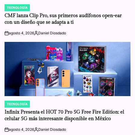
TECNOLOGÍA
POSTED
IN
CMF lanza Clip Pro, sus primeros audífonos open-ear
con un diseño que se adapta a ti
agosto 4, 2026
Daniel Diosdado
on
Posted
by
TECNOLOGÍA
POSTED
IN
Infinix Presenta el HOT 70 Pro 5G Free Fire Edition: el
celular 5G más interesante disponible en México
agosto 4, 2026
Daniel Diosdado
on
Posted