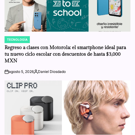
TECNOLOGÍA
POSTED
IN
Regreso a clases con Motorola: el smartphone ideal para
tu nuevo ciclo escolar con descuentos de hasta $3,000
MXN
agosto 5, 2026
Daniel Diosdado
on
Posted
by