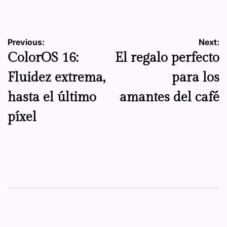
by
Navegación
Previous:
Next:
ColorOS 16:
El regalo perfecto
de
Fluidez extrema,
para los
entradas
hasta el último
amantes del café
píxel