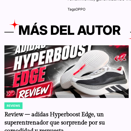
Tags
OPPO
MÁS DEL AUTOR
REVIEWS
POSTED
IN
Review – adidas Hyperboost Edge, un
superentrenador que sorprende por su
comodidad y respuesta