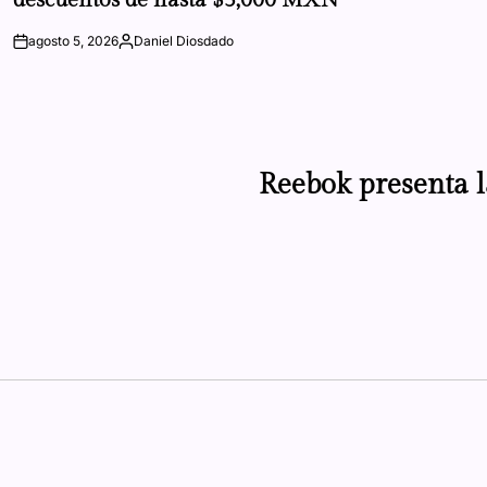
agosto 5, 2026
Daniel Diosdado
on
Posted
by
Reebok presenta 