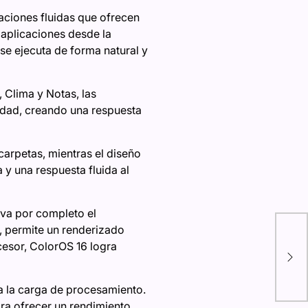
maciones fluidas que ofrecen
 aplicaciones desde la
se ejecuta de forma natural y
 Clima y Notas, las
vidad, creando una respuesta
arpetas, mientras el diseño
y una respuesta fluida al
eva por completo el
Ree
, permite un renderizado
equ
esor, ColorOS 16 logra
Tij
Cal
a la carga de procesamiento.
ara ofrecer un rendimiento