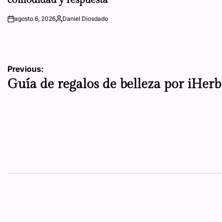
agosto 6, 2026
Daniel Diosdado
on
Posted
by
Navegación
Previous:
Guía de regalos de belleza por iHerb
de
entradas