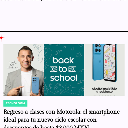
TECNOLOGÍA
POSTED
IN
Regreso a clases con Motorola: el smartphone
ideal para tu nuevo ciclo escolar con
descuentos de hasta $3,000 MXN