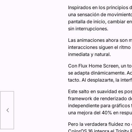
Inspirados en los principios 
una sensación de movimiento 
pantalla de inicio, cambiar e
sin interrupciones.
Las animaciones ahora son má
interacciones siguen el ritm
inmediata y natural.
Con Flux Home Screen, un to
se adapta dinámicamente. Aqu
tacto. Al desplazarte, la int
Este salto en suavidad es po
framework de renderizado de 
eza
independiente para gráficos 
una mejora del 40% en respue
Pero la verdadera fluidez no
ColorOS 16 integra el Trinity