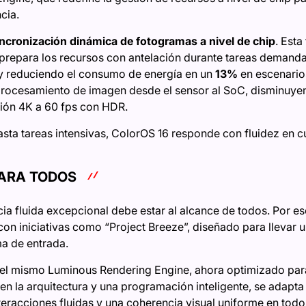
cia.
incronización dinámica de fotogramas a nivel de chip
. Esta
prepara los recursos con antelación durante tareas demanda
 reduciendo el consumo de energía en un
13%
en escenario
 procesamiento de imagen desde el sensor al SoC, disminuy
ión 4K a 60 fps con HDR.
sta tareas intensivas, ColorOS 16 responde con fluidez en c
PARA TODOS
a fluida excepcional debe estar al alcance de todos. Por eso
con iniciativas como “Project Breeze”, diseñado para llevar un
ma de entrada.
á el mismo Luminous Rendering Engine, ahora optimizado pa
n la arquitectura y una programación inteligente, se adapta a
eracciones fluidas y una coherencia visual uniforme en todos