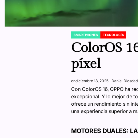
SMARTPHONES
TECNOLOGÍA
POSTED
IN
ColorOS 16
píxel
on
diciembre 18, 2025
Daniel Diosdad
Con ColorOS 16, OPPO ha reco
excepcional. Y lo mejor de to
ofrece un rendimiento sin in
una experiencia superior a m
MOTORES DUALES: LA