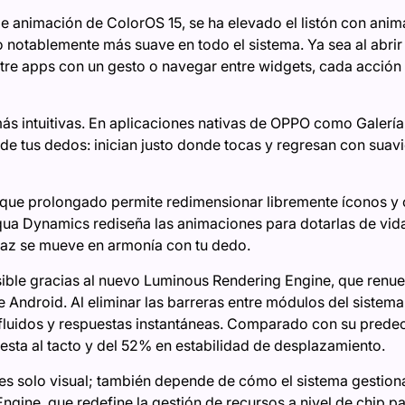
de animación de ColorOS 15, se ha elevado el listón con ani
notablemente más suave en todo el sistema. Ya sea al abrir
ntre apps con un gesto o navegar entre widgets, cada acción 
s intuitivas. En aplicaciones nativas de OPPO como Galería,
o de tus dedos: inician justo donde tocas y regresan con sua
que prolongado permite redimensionar libremente íconos y c
a Dynamics rediseña las animaciones para dotarlas de vida 
erfaz se mueve en armonía con tu dedo.
sible gracias al nuevo Luminous Rendering Engine, que renu
Android. Al eliminar las barreras entre módulos del sistema
fluidos y respuestas instantáneas. Comparado con su predec
sta al tacto y del 52% en estabilidad de desplazamiento.
 es solo visual; también depende de cómo el sistema gestion
 Engine, que redefine la gestión de recursos a nivel de chip p