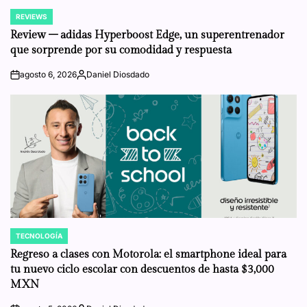
REVIEWS
POSTED
IN
Review – adidas Hyperboost Edge, un superentrenador
que sorprende por su comodidad y respuesta
agosto 6, 2026
Daniel Diosdado
on
Posted
by
TECNOLOGÍA
POSTED
IN
Regreso a clases con Motorola: el smartphone ideal para
tu nuevo ciclo escolar con descuentos de hasta $3,000
MXN