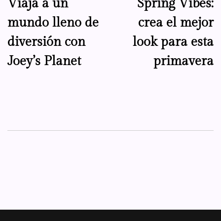
Viaja a un
Spring Vibes:
de
mundo lleno de
crea el mejor
entradas
diversión con
look para esta
Joey’s Planet
primavera