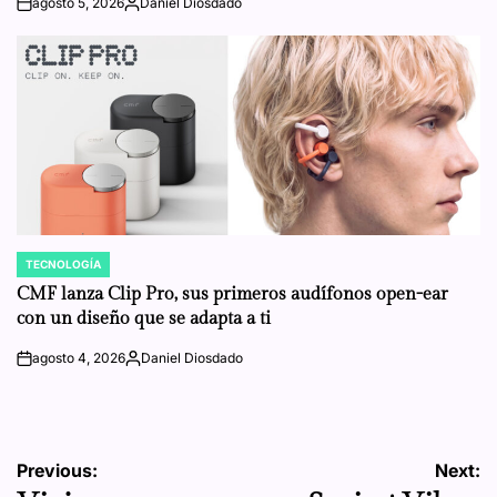
agosto 5, 2026
Daniel Diosdado
on
Posted
by
TECNOLOGÍA
POSTED
IN
CMF lanza Clip Pro, sus primeros audífonos open-ear
con un diseño que se adapta a ti
agosto 4, 2026
Daniel Diosdado
on
Posted
by
Navegación
Previous:
Next: