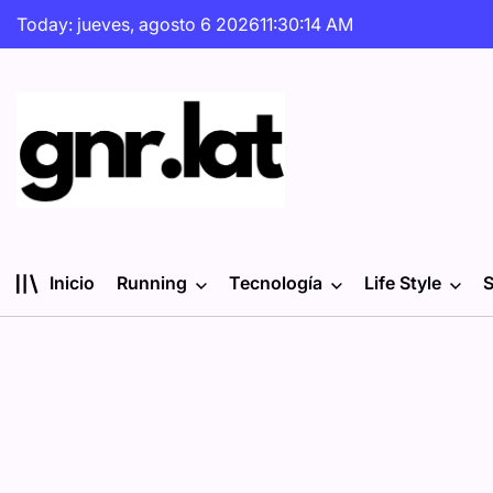
Skip
Today: jueves, agosto 6 2026
11
:
30
:
15
AM
to
content
gnr.lat
Inicio
Running
Tecnología
Life Style
S