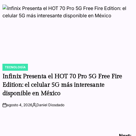
TECNOLOGÍA
POSTED
IN
Infinix Presenta el HOT 70 Pro 5G Free Fire
Edition: el celular 5G más interesante
disponible en México
agosto 4, 2026
Daniel Diosdado
on
Posted
by
Next: