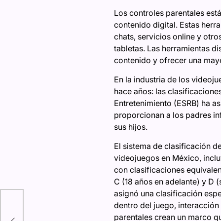
Los controles parentales est
contenido digital. Estas her
chats, servicios online y otr
tabletas. Las herramientas di
contenido y ofrecer una mayor
En la industria de los video
hace años: las clasificacion
Entretenimiento (ESRB) ha as
proporcionan a los padres i
sus hijos.
El sistema de clasificación d
videojuegos en México, inclu
con clasificaciones equivalen
C (18 años en adelante) y D 
asignó una clasificación esp
dentro del juego, interacción 
 la
parentales crean un marco qu