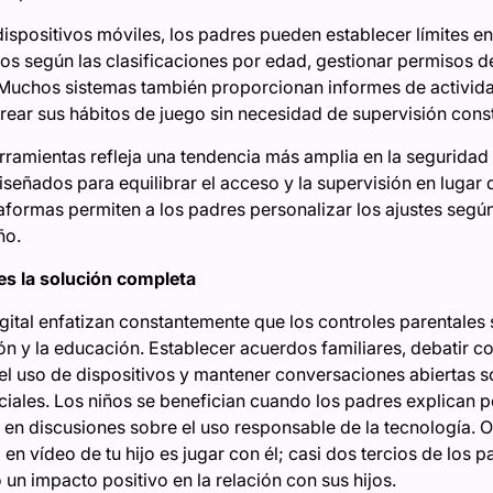
spositivos móviles, los padres pueden establecer límites en 
egos según las clasificaciones por edad, gestionar permisos de
Muchos sistemas también proporcionan informes de activida
rear sus hábitos de juego sin necesidad de supervisión const
rramientas refleja una tendencia más amplia en la seguridad d
señados para equilibrar el acceso y la supervisión en lugar 
taformas permiten a los padres personalizar los ajustes segú
ño.
 es la solución completa
gital enfatizan constantemente que los controles parentales
n y la educación. Establecer acuerdos familiares, debatir 
 el uso de dispositivos y mantener conversaciones abiertas s
iales. Los niños se benefician cuando los padres explican po
n en discusiones sobre el uso responsable de la tecnología. 
o en vídeo de tu hijo es jugar con él; casi dos tercios de los
 un impacto positivo en la relación con sus hijos.