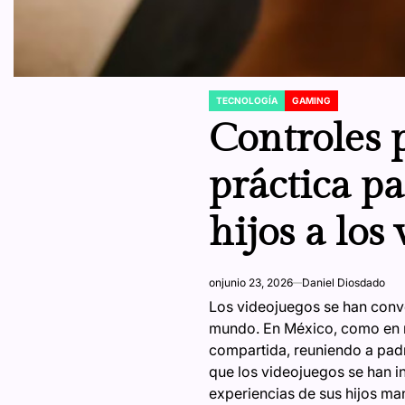
TECNOLOGÍA
GAMING
POSTED
IN
Controles 
práctica p
hijos a los
on
junio 23, 2026
Daniel Diosdado
Los videojuegos se han conve
mundo. En México, como en m
compartida, reuniendo a padr
que los videojuegos se han i
experiencias de sus hijos mant