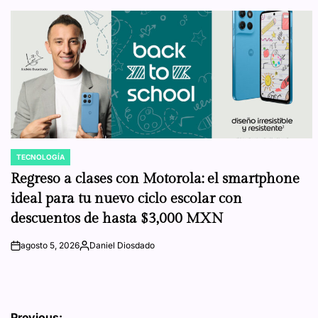
TECNOLOGÍA
POSTED
IN
Regreso a clases con Motorola: el smartphone
ideal para tu nuevo ciclo escolar con
descuentos de hasta $3,000 MXN
agosto 5, 2026
Daniel Diosdado
on
Posted
by
Previous: