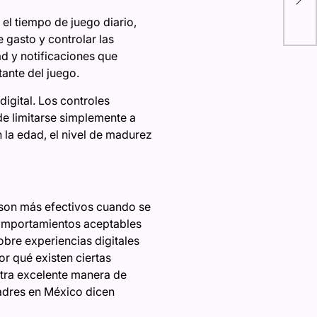
DLS
el tiempo de juego diario,
Fes
 gasto y controlar las
d y notificaciones que
ante del juego.
igital. Los controles
de limitarse simplemente a
n la edad, el nivel de madurez
 son más efectivos cuando se
comportamientos aceptables
obre experiencias digitales
r qué existen ciertas
Otra excelente manera de
 padres en México dicen