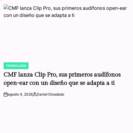
TECNOLOGÍA
POSTED
IN
CMF lanza Clip Pro, sus primeros audífonos
open-ear con un diseño que se adapta a ti
agosto 4, 2026
Daniel Diosdado
on
Posted
by