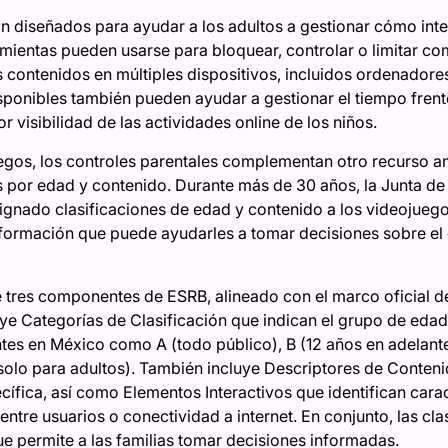
án diseñados para ayudar a los adultos a gestionar cómo inte
ramientas pueden usarse para bloquear, controlar o limitar c
os contenidos en múltiples dispositivos, incluidos ordenador
sponibles también pueden ayudar a gestionar el tiempo frente a
 visibilidad de las actividades online de los niños.
juegos, los controles parentales complementan otro recurso 
es por edad y contenido. Durante más de 30 años, la Junta de
ignado clasificaciones de edad y contenido a los videojuego
nformación que puede ayudarles a tomar decisiones sobre el
e tres componentes de ESRB, alineado con el marco oficial de
ye Categorías de Clasificación que indican el grupo de eda
tes en México como A (todo público), B (12 años en adelante)
(solo para adultos). También incluye Descriptores de Conten
ecífica, así como Elementos Interactivos que identifican car
entre usuarios o conectividad a internet. En conjunto, las cla
e permite a las familias tomar decisiones informadas.