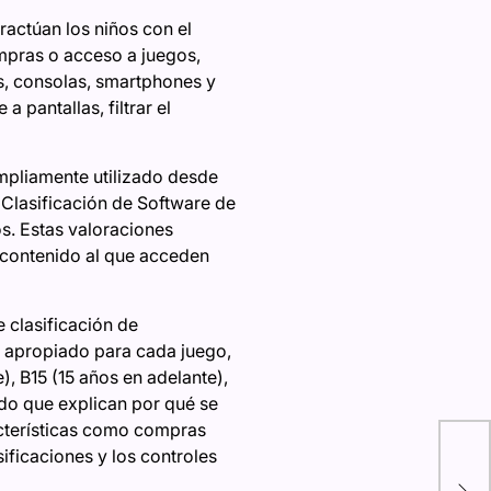
ractúan los niños con el
ompras o acceso a juegos,
es, consolas, smartphones y
 pantallas, filtrar el
ampliamente utilizado desde
 Clasificación de Software de
s. Estas valoraciones
 contenido al que acceden
 clasificación de
d apropiado para cada juego,
, B15 (15 años en adelante),
ido que explican por qué se
Las
acterísticas como compras
II»
sificaciones y los controles
ya 