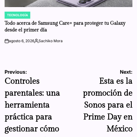
TECNOLOGÍA
POSTED
IN
Todo acerca de Samsung Care+ para proteger tu Galaxy
desde el primer día
agosto 6, 2026
Sachiko Mora
on
Posted
by
Navegación
Previous:
Next:
Controles
Esta es la
de
parentales: una
promoción de
entradas
herramienta
Sonos para el
práctica para
Prime Day en
gestionar cómo
México