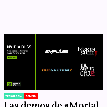
TECNOLOGÍA
GAMING
POSTED
IN
Las demos de «Mortal