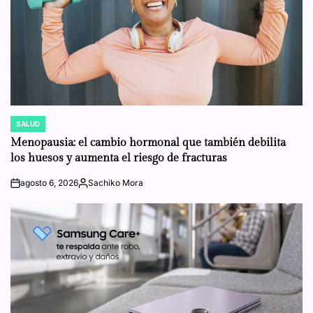
SALUD
POSTED
IN
Menopausia: el cambio hormonal que también debilita
los huesos y aumenta el riesgo de fracturas
agosto 6, 2026
Sachiko Mora
on
Posted
by