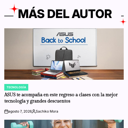
MÁS DEL AUTOR
TECNOLOGÍA
POSTED
IN
ASUS te acompaña en este regreso a clases con la mejor
tecnología y grandes descuentos
agosto 7, 2026
Sachiko Mora
on
Posted
by