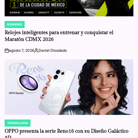
RUNNING
POSTED
IN
Relojes inteligentes para entrenar y conquistar el
Maratón CDMX 2026
agosto 7, 2026
Daniel Diosdado
on
Posted
by
TECNOLOGÍA
POSTED
IN
OPPO presenta la serie Reno16 con su Diseño Galáctico