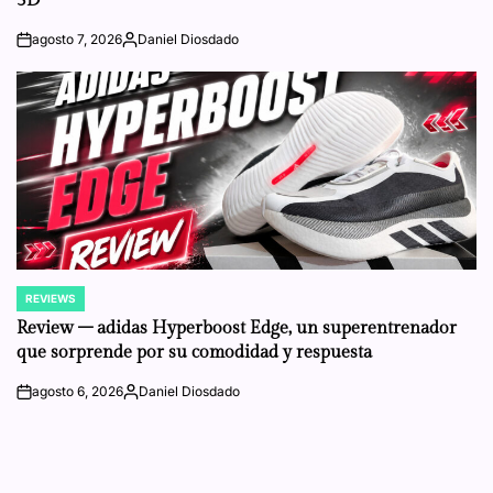
3D
agosto 7, 2026
Daniel Diosdado
on
Posted
by
REVIEWS
POSTED
IN
Review – adidas Hyperboost Edge, un superentrenador
que sorprende por su comodidad y respuesta
agosto 6, 2026
Daniel Diosdado
on
Posted
by