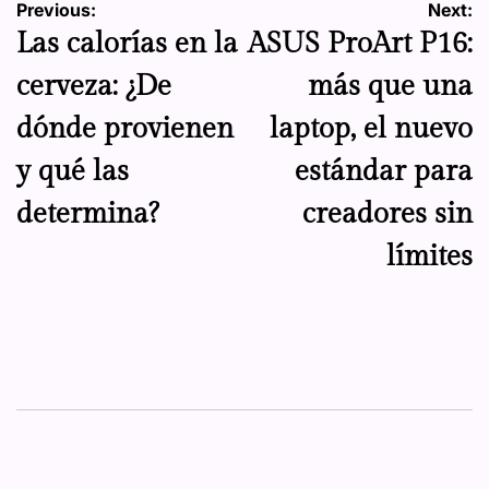
Navegación
Previous:
Next:
Las calorías en la
ASUS ProArt P16:
de
cerveza: ¿De
más que una
entradas
dónde provienen
laptop, el nuevo
y qué las
estándar para
determina?
creadores sin
límites